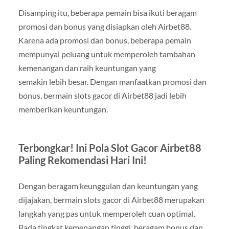
Disamping itu, beberapa pemain bisa ikuti beragam
promosi dan bonus yang disiapkan oleh Airbet88.
Karena ada promosi dan bonus, beberapa pemain
mempunyai peluang untuk memperoleh tambahan
kemenangan dan raih keuntungan yang
semakin lebih besar. Dengan manfaatkan promosi dan
bonus, bermain slots gacor di Airbet88 jadi lebih
memberikan keuntungan.
Terbongkar! Ini Pola Slot Gacor Airbet88
Paling Rekomendasi Hari Ini!
Dengan beragam keunggulan dan keuntungan yang
dijajakan, bermain slots gacor di Airbet88 merupakan
langkah yang pas untuk memperoleh cuan optimal.
Pada tingkat kemenangan tinggi, beragam bonus dan