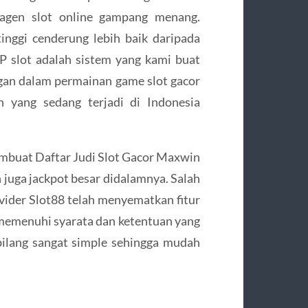
agen slot online gampang menang.
inggi cenderung lebih baik daripada
 slot adalah sistem yang kami buat
an dalam permainan game slot gacor
n yang sedang terjadi di Indonesia
embuat Daftar Judi Slot Gacor Maxwin
 juga jackpot besar didalamnya. Salah
ovider Slot88 telah menyematkan fitur
 memenuhi syarata dan ketentuan yang
rbilang sangat simple sehingga mudah