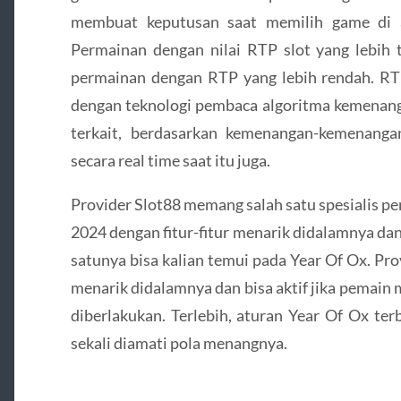
membuat keputusan saat memilih game di 
Permainan dengan nilai RTP slot yang lebih t
permainan dengan RTP yang lebih rendah. RTP
dengan teknologi pembaca algoritma kemenang
terkait, berdasarkan kemenangan-kemenanga
secara real time saat itu juga.
Provider Slot88 memang salah satu spesialis p
2024 dengan fitur-fitur menarik didalamnya dan
satunya bisa kalian temui pada Year Of Ox. Pr
menarik didalamnya dan bisa aktif jika pemain
diberlakukan. Terlebih, aturan Year Of Ox te
sekali diamati pola menangnya.