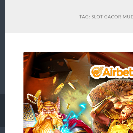
TAG:
SLOT GACOR MU