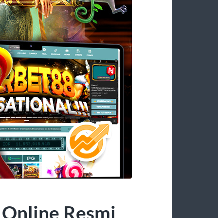
t Online Resmi