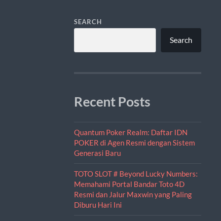
SEARCH
Search
Recent Posts
Quantum Poker Realm: Daftar IDN
POKER di Agen Resmi dengan Sistem
Generasi Baru
TOTO SLOT # Beyond Lucky Numbers:
Memahami Portal Bandar Toto 4D
Resmi dan Jalur Maxwin yang Paling
Diburu Hari Ini