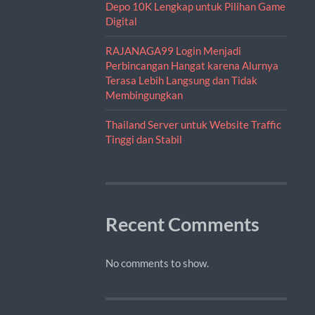
Depo 10K Lengkap untuk Pilihan Game
Digital
RAJANAGA99 Login Menjadi
Perbincangan Hangat karena Alurnya
Terasa Lebih Langsung dan Tidak
Membingungkan
Thailand Server untuk Website Traffic
Tinggi dan Stabil
Recent Comments
No comments to show.