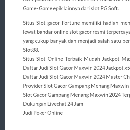
Game- Game epik lainnya dari slot PG Soft.
Situs Slot gacor Fortune memiliki hadiah me
lewat bandar online slot gacor resmi terpercay
yang cukup banyak dan menjadi salah satu per
Slot88.
Situs Slot Online Terbaik Mudah Jackpot M
Daftar Judi Slot Gacor Maxwin 2024 Jackpot x
Daftar Judi Slot Gacor Maxwin 2024 Master Che
Provider Slot Gacor Gampang Menang Maxwin
Slot Gacor Gampang Menang Maxwin 2024 Ter
Dukungan Livechat 24 Jam
Judi Poker Online