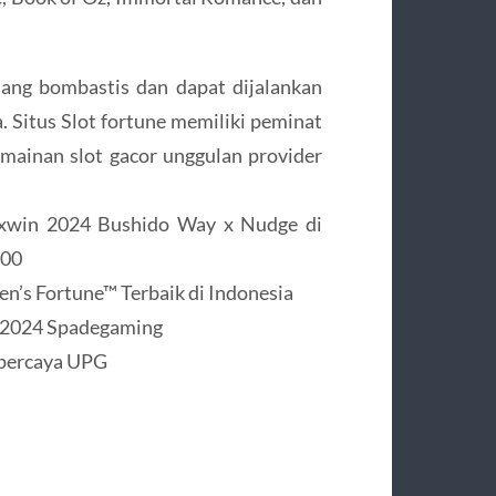
nang bombastis dan dapat dijalankan
a. Situs Slot fortune memiliki peminat
mainan slot gacor unggulan provider
axwin 2024 Bushido Way x Nudge di
500
n’s Fortune™ Terbaik di Indonesia
 2024 Spadegaming
percaya UPG