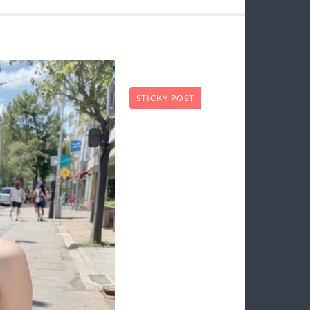
STICKY POST