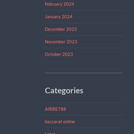
February 2024
January 2024
December 2023
November 2023
October 2023
Categories
AIRBET88
baccarat online
hotel