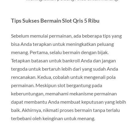
Tips Sukses Bermain Slot Qris 5 Ribu
Sebelum memulai permainan, ada beberapa tips yang
bisa Anda terapkan untuk meningkatkan peluang
menang. Pertama, selalu bermain dengan bijak.
Tetapkan batasan untuk bankroll Anda dan jangan
tergoda untuk bertaruh lebih dari yang sudah Anda
rencanakan. Kedua, cobalah untuk mengenali pola
permainan. Meskipun slot bergantung pada
keberuntungan, memahami mekanisme permainan
dapat membantu Anda membuat keputusan yang lebih
baik. Akhirnya, nikmati proses bermain tanpa terlalu
terbebani oleh keinginan untuk menang.