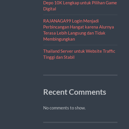
Depo 10K Lengkap untuk Pilihan Game
Digital
RAJANAGA99 Login Menjadi
Perbincangan Hangat karena Alurnya
Terasa Lebih Langsung dan Tidak
Membingungkan
Thailand Server untuk Website Traffic
Tinggi dan Stabil
Recent Comments
No comments to show.