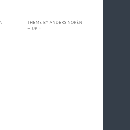
A
THEME BY
ANDERS NORÉN
—
UP ↑