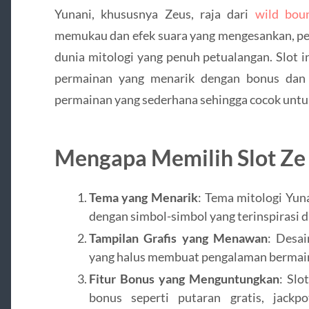
Yunani, khususnya Zeus, raja dari
wild bou
memukau dan efek suara yang mengesankan, p
dunia mitologi yang penuh petualangan. Slot i
permainan yang menarik dengan bonus dan s
permainan yang sederhana sehingga cocok untu
Mengapa Memilih Slot Ze
Tema yang Menarik
: Tema mitologi Yun
dengan simbol-simbol yang terinspirasi 
Tampilan Grafis yang Menawan
: Desa
yang halus membuat pengalaman bermain 
Fitur Bonus yang Menguntungkan
: Slo
bonus seperti putaran gratis, jackpo