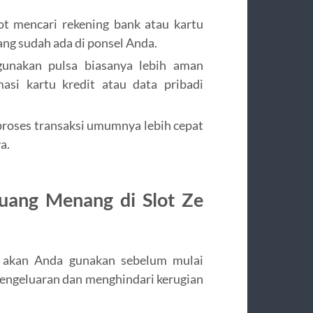
pot mencari rekening bank atau kartu
ng sudah ada di ponsel Anda.
gunakan pulsa biasanya lebih aman
asi kartu kredit atau data pribadi
 proses transaksi umumnya lebih cepat
a.
uang Menang di Slot Ze
g akan Anda gunakan sebelum mulai
engeluaran dan menghindari kerugian