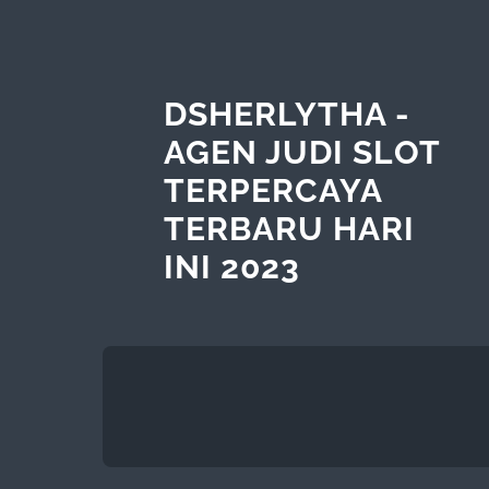
DSHERLYTHA -
AGEN JUDI SLOT
TERPERCAYA
TERBARU HARI
INI 2023