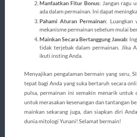
Manfaatkan Fitur Bonus
: Jangan ragu 
ada dalam permainan. Ini dapat meningk
Pahami Aturan Permainan
: Luangkan
mekanisme permainan sebelum mulai ber
Mainkan Secara Bertanggung Jawab
: In
tidak terjebak dalam permainan. Jika 
ikuti insting Anda.
Menyajikan pengalaman bermain yang seru, Slo
tepat bagi Anda yang suka bertaruh secara on
pulsa, permainan ini semakin menarik untuk 
untuk merasakan kesenangan dan tantangan ber
mainkan sekarang juga, dan siapkan diri And
dunia mitologi Yunani! Selamat bermain!