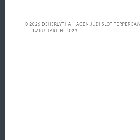
© 2026
DSHERLYTHA – AGEN JUDI SLOT TERPERCAY
TERBARU HARI INI 2023