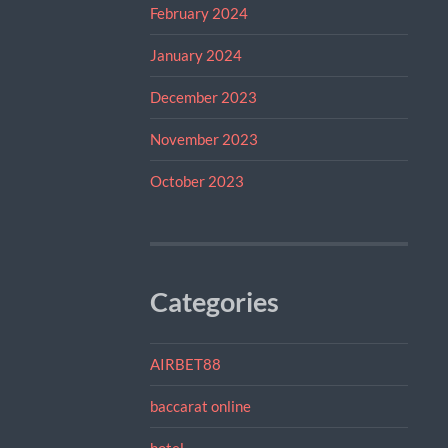
February 2024
January 2024
December 2023
November 2023
October 2023
Categories
AIRBET88
baccarat online
hotel