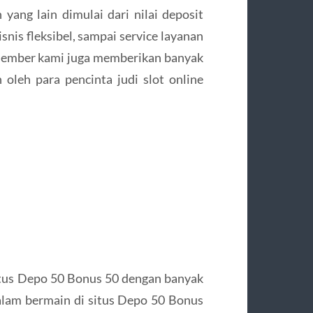
ang lain dimulai dari nilai deposit
snis fleksibel, sampai service layanan
 member kami juga memberikan banyak
leh para pencinta judi slot online
itus Depo 50 Bonus 50 dengan banyak
alam bermain di situs Depo 50 Bonus