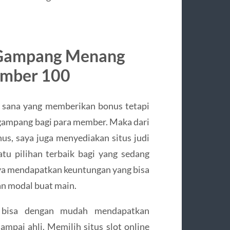
e Gampang Menang
mber 100
 sana yang memberikan bonus tetapi
ampang bagi para member. Maka dari
nus, saya juga menyediakan situs judi
atu pilihan terbaik bagi yang sedang
a mendapatkan keuntungan yang bisa
an modal buat main.
 bisa dengan mudah mendapatkan
mpai ahli. Memilih situs slot online