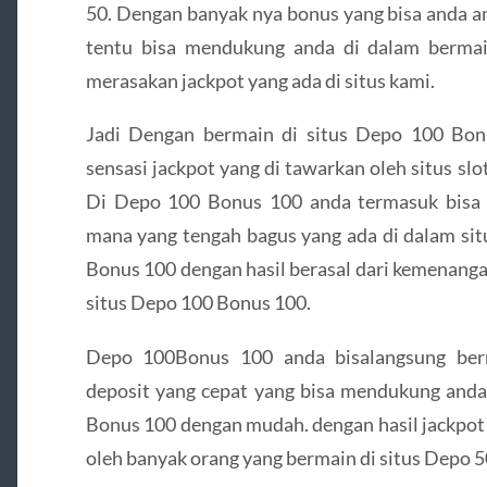
50. Dengan banyak nya bonus yang bisa anda a
tentu bisa mendukung anda di dalam bermai
merasakan jackpot yang ada di situs kami.
Jadi Dengan bermain di situs Depo 100 Bon
sensasi jackpot yang di tawarkan oleh situs 
Di Depo 100 Bonus 100 anda termasuk bisa m
mana yang tengah bagus yang ada di dalam sit
Bonus 100 dengan hasil berasal dari kemenanga
situs Depo 100 Bonus 100.
Depo 100Bonus 100 anda bisalangsung ber
deposit yang cepat yang bisa mendukung anda
Bonus 100 dengan mudah. dengan hasil jackpot 
oleh banyak orang yang bermain di situs Depo 5