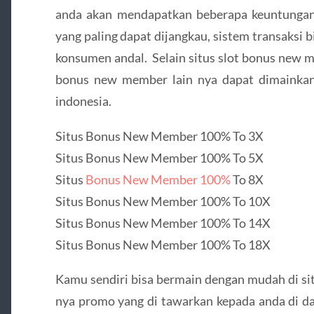
anda akan mendapatkan beberapa keuntungan y
yang paling dapat dijangkau, sistem transaksi bi
konsumen andal. Selain situs slot bonus new
bonus new member lain nya dapat dimainkan o
indonesia.
Situs Bonus New Member 100% To 3X
Situs Bonus New Member 100% To 5X
Situs
Bonus New Member 100%
To 8X
Situs Bonus New Member 100% To 10X
Situs Bonus New Member 100% To 14X
Situs Bonus New Member 100% To 18X
Kamu sendiri bisa bermain dengan mudah di s
nya promo yang di tawarkan kepada anda di d