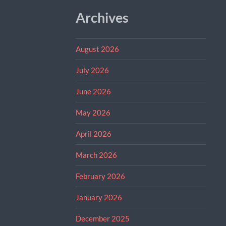
Archives
August 2026
July 2026
June 2026
May 2026
April 2026
March 2026
February 2026
January 2026
December 2025