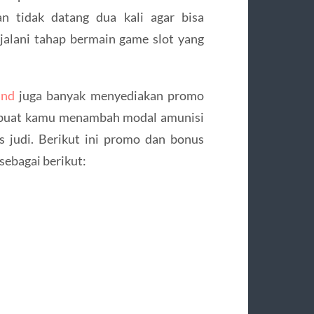
n tidak datang dua kali agar bisa
alani tahap bermain game slot yang
and
juga banyak menyediakan promo
n buat kamu menambah modal amunisi
s judi. Berikut ini promo dan bonus
sebagai berikut: