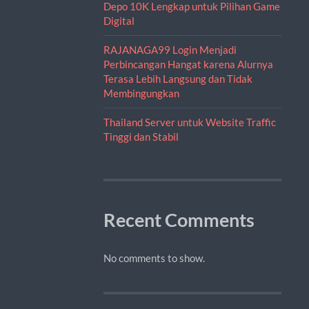
Depo 10K Lengkap untuk Pilihan Game
Digital
RAJANAGA99 Login Menjadi
Perbincangan Hangat karena Alurnya
Terasa Lebih Langsung dan Tidak
Membingungkan
Thailand Server untuk Website Traffic
Tinggi dan Stabil
Recent Comments
No comments to show.