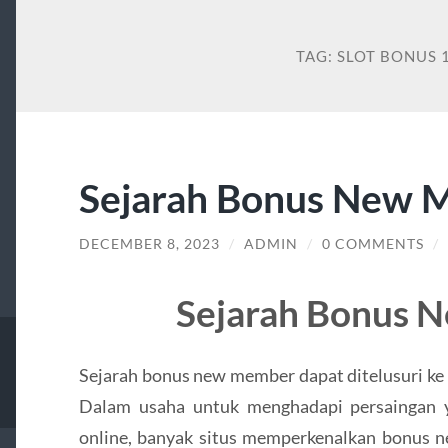
TAG:
SLOT BONUS 1
Sejarah Bonus New 
DECEMBER 8, 2023
/
ADMIN
/
0 COMMENTS
/
Sejarah Bonus 
Sejarah bonus new member dapat ditelusuri ke
Dalam usaha untuk menghadapi persaingan yan
online, banyak situs memperkenalkan bonus