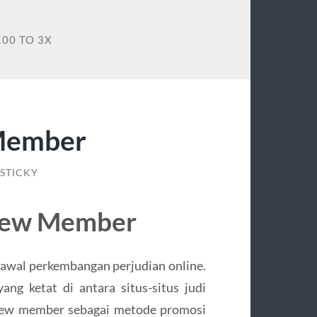
00 TO 3X
Member
STICKY
New Member
 awal perkembangan perjudian online.
g ketat di antara situs-situs judi
 new member sebagai metode promosi