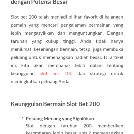
dengan Potensi Besar
Slot bet 200 telah menjadi pilihan favorit di kalangan
pemain yang mencari pengalaman permainan yang
lebih mengasyikkan dan menguntungkan. Dengan
taruhan yang cukup tinggi, Anda tidak hanya
menikmati kesenangan bermain, tetapi juga membuka
peluang untuk memenangkan hadiah besar. Di artikel
ini, kita akan membahas lebih dalam tentang
keunggulan
slot bet 100
dan strategi untuk
meningkatkan peluang Anda.
Keunggulan Bermain Slot Bet 200
Peluang Menang yang Signifikan
Slot dengan taruhan 200 memberikan
kesempatan lebih besar untuk memenangkan