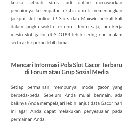
ketika sebuah situs judi online menawarkan
pemainnya kesempatan ekstra untuk memenangkan
jackpot slot online JP Slots dan Maxwin berkali-kali
dalam jangka waktu tertentu. Tentu saja, jam kerja
mesin slot gacor di SLOT88 lebih sering dan malam
serta akhir pekan lebih lama.
Mencari Informasi Pola Slot Gacor Terbaru
di Forum atau Grup Sosial Media
Setiap permainan mempunyai mode gacor yang
berbeda-beda. Sebelum Anda mulai bermain, ada
baiknya Anda mempelajari lebih lanjut data Gacor hari
ini agar Anda dapat melakukan penyesuaian pada
permainan Anda.