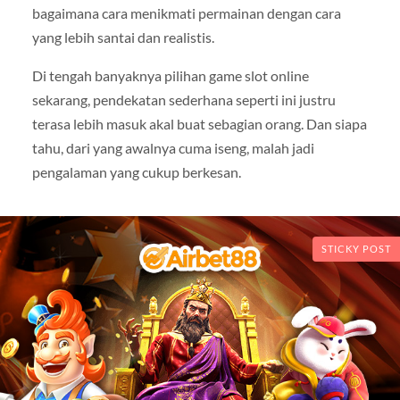
bagaimana cara menikmati permainan dengan cara
yang lebih santai dan realistis.
Di tengah banyaknya pilihan game slot online
sekarang, pendekatan sederhana seperti ini justru
terasa lebih masuk akal buat sebagian orang. Dan siapa
tahu, dari yang awalnya cuma iseng, malah jadi
pengalaman yang cukup berkesan.
STICKY POST