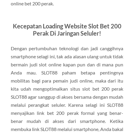
online bet 200 perak.
Kecepatan Loading Website Slot Bet 200
Perak Di Jaringan Seluler!
Dengan pertumbuhan teknologi dan jadi canggihnya
smartphone selagi ini, tak ada alasan ulang untuk tidak
bermain judi slot online kapan pun dan di mana pun
Anda mau. SLOT88 paham betapa pentingnya
mobilitas bagi para pemain judi online, maka dari itu
kita udah mengoptimalkan situs slot bet 200 perak
SLOT88 agar sanggup di akses bersama dengan mudah
melalui perangkat seluler. Karena selagi ini SLOT88
menyajikan link bet 200 perak formal yang benar-
benar mudah di akses dari smartphone. Ketika
membuka link SLOT88 melalui smartphone, Anda bakal