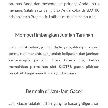
taruhan Anda dan menentukan peluang Anda untuk
menang. Salah satu yang bisa Anda coba di SLOT88
adalah demo Pragmatic. Latihan membuat sempurna!
Mempertimbangkan Jumlah Taruhan
Dalam slot online, jumlah dadu yang dilempar dalam
permainan menentukan jumlah kelipatan dan jaminan
kemenangan pemain. Oleh karena itu, ketika
memainkan permainan slot SLOT88 gacor, pikirkan
baik-baik bagaimana Anda ingin bermain.
Bermain di Jam-Jam Gacor
Jam Gacor adalah istilah yang terkadang digunakan