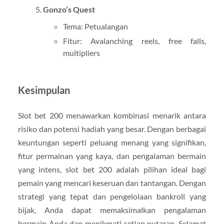
Gonzo’s Quest
Tema: Petualangan
Fitur: Avalanching reels, free falls,
multipliers
Kesimpulan
Slot bet 200 menawarkan kombinasi menarik antara
risiko dan potensi hadiah yang besar. Dengan berbagai
keuntungan seperti peluang menang yang signifikan,
fitur permainan yang kaya, dan pengalaman bermain
yang intens, slot bet 200 adalah pilihan ideal bagi
pemain yang mencari keseruan dan tantangan. Dengan
strategi yang tepat dan pengelolaan bankroll yang
bijak, Anda dapat memaksimalkan pengalaman
bermain Anda dan menikmati setiap putaran. Selamat