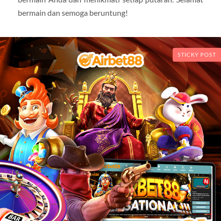
bermain dan semoga beruntung!
STICKY POST