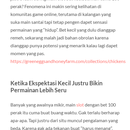
perak? Fenomena ini makin sering kelihatan di
komunitas game online, terutama di kalangan yang
suka main santai tapi tetap pengen dapet sensasi
permainan yang “hidup”. Bet kecil yang dulu dianggap
remeh, sekarang malah jadi bahan obrolan karena
dianggap punya potensi yang menarik kalau lagi dapet
momen yang pas.
https://greeneggsandhoneyfarm.com/collections/chickens
Ketika Ekspektasi Kecil Justru Bikin
Permainan Lebih Seru
Banyak yang awalnya mikir, main
slot
dengan bet 100
perak itu cuma buat buang waktu. Gak terlalu berharap
apa-apa. Tapi justru dari situ muncul pengalaman yang
beda. Karena gak ada tekanan buat “harus menang”,