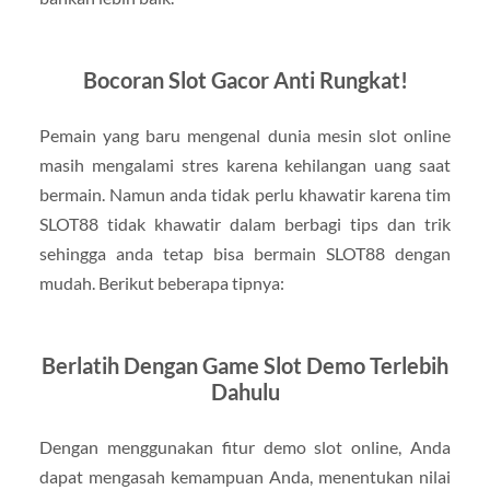
Bocoran Slot Gacor Anti Rungkat!
Pemain yang baru mengenal dunia mesin slot online
masih mengalami stres karena kehilangan uang saat
bermain. Namun anda tidak perlu khawatir karena tim
SLOT88 tidak khawatir dalam berbagi tips dan trik
sehingga anda tetap bisa bermain SLOT88 dengan
mudah. Berikut beberapa tipnya:
Berlatih Dengan Game Slot Demo Terlebih
Dahulu
Dengan menggunakan fitur demo slot online, Anda
dapat mengasah kemampuan Anda, menentukan nilai