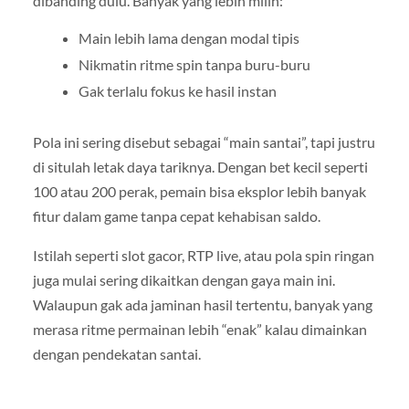
dibanding dulu. Banyak yang lebih milih:
Main lebih lama dengan modal tipis
Nikmatin ritme spin tanpa buru-buru
Gak terlalu fokus ke hasil instan
Pola ini sering disebut sebagai “main santai”, tapi justru
di situlah letak daya tariknya. Dengan bet kecil seperti
100 atau 200 perak, pemain bisa eksplor lebih banyak
fitur dalam game tanpa cepat kehabisan saldo.
Istilah seperti slot gacor, RTP live, atau pola spin ringan
juga mulai sering dikaitkan dengan gaya main ini.
Walaupun gak ada jaminan hasil tertentu, banyak yang
merasa ritme permainan lebih “enak” kalau dimainkan
dengan pendekatan santai.