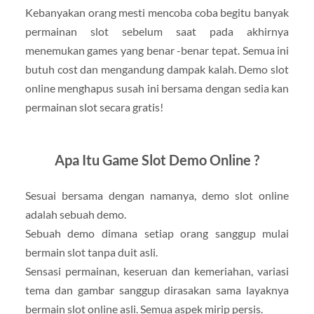
Kebanyakan orang mesti mencoba coba begitu banyak
permainan slot sebelum saat pada akhirnya
menemukan games yang benar -benar tepat. Semua ini
butuh cost dan mengandung dampak kalah. Demo slot
online menghapus susah ini bersama dengan sedia kan
permainan slot secara gratis!
Apa Itu Game Slot Demo Online ?
Sesuai bersama dengan namanya, demo slot online
adalah sebuah demo.
Sebuah demo dimana setiap orang sanggup mulai
bermain slot tanpa duit asli.
Sensasi permainan, keseruan dan kemeriahan, variasi
tema dan gambar sanggup dirasakan sama layaknya
bermain slot online asli. Semua aspek mirip persis.