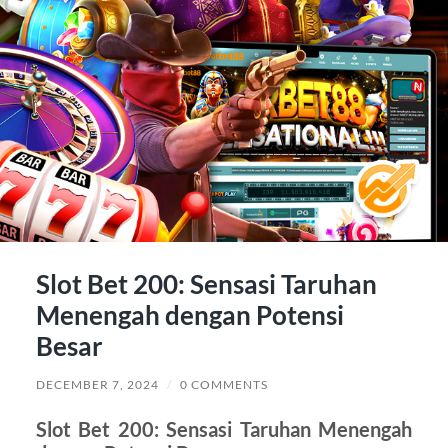
Slot Bet 200: Sensasi Taruhan
Menengah dengan Potensi
Besar
DECEMBER 7, 2024
/
0 COMMENTS
Slot Bet 200: Sensasi Taruhan Menengah