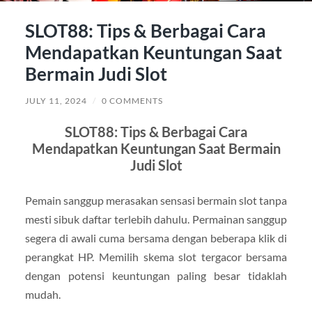
SLOT88: Tips & Berbagai Cara
Mendapatkan Keuntungan Saat
Bermain Judi Slot
JULY 11, 2024
/
0 COMMENTS
SLOT88: Tips & Berbagai Cara
Mendapatkan Keuntungan Saat Bermain
Judi Slot
Pemain sanggup merasakan sensasi bermain slot tanpa
mesti sibuk daftar terlebih dahulu. Permainan sanggup
segera di awali cuma bersama dengan beberapa klik di
perangkat HP. Memilih skema slot tergacor bersama
dengan potensi keuntungan paling besar tidaklah
mudah.