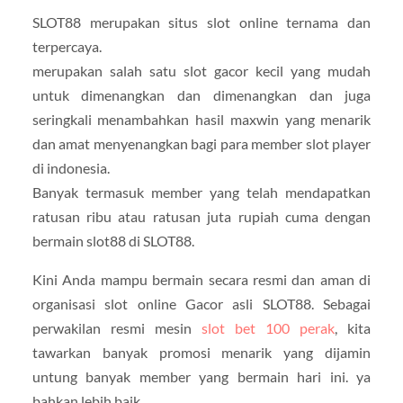
SLOT88 merupakan situs slot online ternama dan
terpercaya.
merupakan salah satu slot gacor kecil yang mudah
untuk dimenangkan dan dimenangkan dan juga
seringkali menambahkan hasil maxwin yang menarik
dan amat menyenangkan bagi para member slot player
di indonesia.
Banyak termasuk member yang telah mendapatkan
ratusan ribu atau ratusan juta rupiah cuma dengan
bermain slot88 di SLOT88.
Kini Anda mampu bermain secara resmi dan aman di
organisasi slot online Gacor asli SLOT88. Sebagai
perwakilan resmi mesin
slot bet 100 perak
, kita
tawarkan banyak promosi menarik yang dijamin
untung banyak member yang bermain hari ini. ya
bahkan lebih baik.