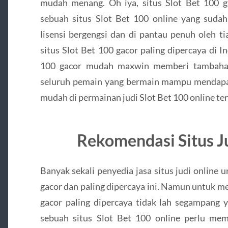
mudah menang. Oh iya, situs Slot Bet 100 
sebuah situs Slot Bet 100 online yang sud
lisensi bergengsi dan di pantau penuh oleh tia
situs Slot Bet 100 gacor paling dipercaya di I
100 gacor mudah maxwin memberi tambahan
seluruh pemain yang bermain mampu mendap
mudah di permainan judi Slot Bet 100 online te
Rekomendasi Situs Ju
Banyak sekali penyedia jasa situs judi online
gacor dan paling dipercaya ini. Namun untuk m
gacor paling dipercaya tidak lah segampang y
sebuah situs Slot Bet 100 online perlu me