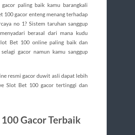
 gacor paling baik kamu barangkali
 Bet 100 gacor enteng menang terhadap
ercaya no 1? Sistem taruhan sanggup
menyadari berasal dari mana kudu
lot Bet 100 online paling baik dan
an selagi gacor namun kamu sanggup
ne resmi gacor duwit asli dapat lebih
e Slot Bet 100 gacor tertinggi dan
t 100 Gacor Terbaik