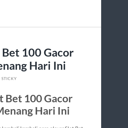
t Bet 100 Gacor
ang Hari Ini
STICKY
ot Bet 100 Gacor
nang Hari Ini