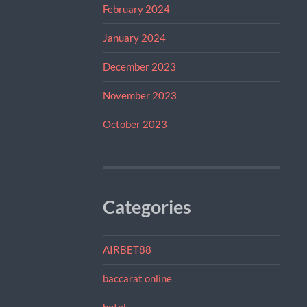
February 2024
January 2024
December 2023
November 2023
October 2023
Categories
AIRBET88
baccarat online
hotel