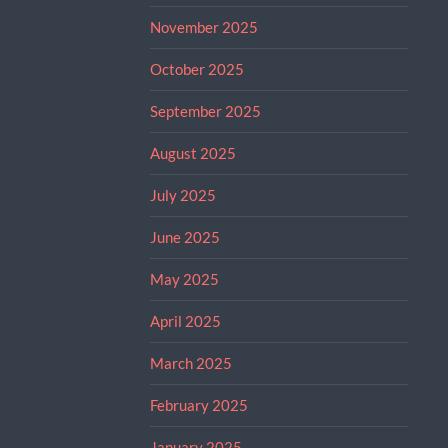
November 2025
October 2025
September 2025
August 2025
July 2025
June 2025
May 2025
April 2025
March 2025
February 2025
January 2025