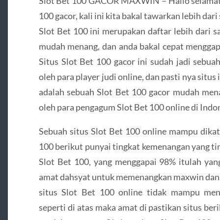
Slot Bet 100 GACOR MAXWIN – Hallo selamat k
100 gacor, kali ini kita bakal tawarkan lebih dari
Slot Bet 100 ini merupakan daftar lebih dari s
mudah menang, dan anda bakal cepat menggapa
Situs Slot Bet 100 gacor ini sudah jadi sebua
oleh para player judi online, dan pasti nya situs
adalah sebuah Slot Bet 100 gacor mudah menang
oleh para pengagum Slot Bet 100 online di Indo
Sebuah situs Slot Bet 100 online mampu dikata
100 berikut punyai tingkat kemenangan yang t
Slot Bet 100, yang menggapai 98% itulah ya
amat dahsyat untuk memenangkan maxwin dan jac
situs Slot Bet 100 online tidak mampu me
seperti di atas maka amat di pastikan situs ber