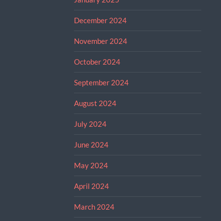
December 2024
November 2024
October 2024
September 2024
August 2024
July 2024
June 2024
May 2024
April 2024
March 2024