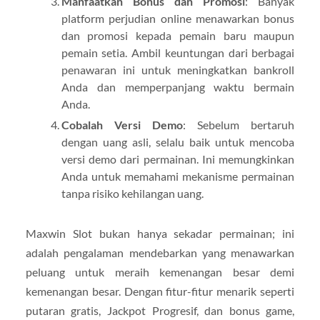
Manfaatkan Bonus dan Promosi
: Banyak
platform perjudian online menawarkan bonus
dan promosi kepada pemain baru maupun
pemain setia. Ambil keuntungan dari berbagai
penawaran ini untuk meningkatkan bankroll
Anda dan memperpanjang waktu bermain
Anda.
Cobalah Versi Demo
: Sebelum bertaruh
dengan uang asli, selalu baik untuk mencoba
versi demo dari permainan. Ini memungkinkan
Anda untuk memahami mekanisme permainan
tanpa risiko kehilangan uang.
Maxwin Slot bukan hanya sekadar permainan; ini
adalah pengalaman mendebarkan yang menawarkan
peluang untuk meraih kemenangan besar demi
kemenangan besar. Dengan fitur-fitur menarik seperti
putaran gratis, Jackpot Progresif, dan bonus game,