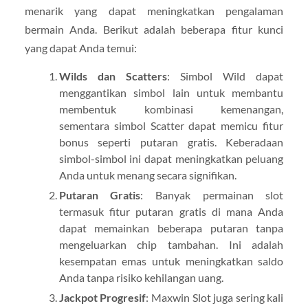
menarik yang dapat meningkatkan pengalaman
bermain Anda. Berikut adalah beberapa fitur kunci
yang dapat Anda temui:
Wilds dan Scatters
: Simbol Wild dapat
menggantikan simbol lain untuk membantu
membentuk kombinasi kemenangan,
sementara simbol Scatter dapat memicu fitur
bonus seperti putaran gratis. Keberadaan
simbol-simbol ini dapat meningkatkan peluang
Anda untuk menang secara signifikan.
Putaran Gratis
: Banyak permainan slot
termasuk fitur putaran gratis di mana Anda
dapat memainkan beberapa putaran tanpa
mengeluarkan chip tambahan. Ini adalah
kesempatan emas untuk meningkatkan saldo
Anda tanpa risiko kehilangan uang.
Jackpot Progresif
: Maxwin Slot juga sering kali