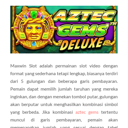
Maxwin Slot adalah permainan slot video dengan
format yang sederhana tetapi lengkap, biasanya terdiri
dari 5 gulungan dan beberapa garis pembayaran.
Pemain dapat memilih jumlah taruhan yang mereka
inginkan, dan dengan menekan tombol putar, gulungan
akan berputar untuk menghasilkan kombinasi simbol
yang berbeda. Jika kombinasi
aztec gems
tertentu
muncul di garis pembayaran, pemain akan
memenangkan jumlah uang sesuai dengan tabel