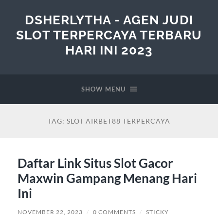
DSHERLYTHA - AGEN JUDI
SLOT TERPERCAYA TERBARU
HARI INI 2023
SHOW MENU
TAG:
SLOT AIRBET88 TERPERCAYA
Daftar Link Situs Slot Gacor
Maxwin Gampang Menang Hari
Ini
NOVEMBER 22, 2023
/
0 COMMENTS
/
STICKY