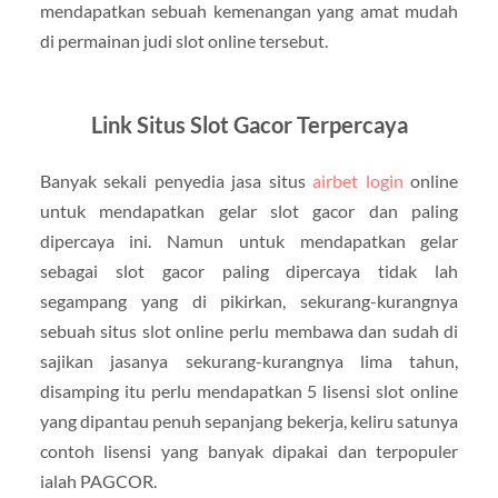
mendapatkan sebuah kemenangan yang amat mudah
di permainan judi slot online tersebut.
Link Situs Slot Gacor Terpercaya
Banyak sekali penyedia jasa situs
airbet login
online
untuk mendapatkan gelar slot gacor dan paling
dipercaya ini. Namun untuk mendapatkan gelar
sebagai slot gacor paling dipercaya tidak lah
segampang yang di pikirkan, sekurang-kurangnya
sebuah situs slot online perlu membawa dan sudah di
sajikan jasanya sekurang-kurangnya lima tahun,
disamping itu perlu mendapatkan 5 lisensi slot online
yang dipantau penuh sepanjang bekerja, keliru satunya
contoh lisensi yang banyak dipakai dan terpopuler
ialah PAGCOR.