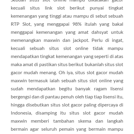
kecuali situs link slot berikut punyai tingkat
kemenangan yang tinggi atau mampu di sebut sebuah
RTP Slot, yang menggapai 98% itulah yang bakal
menggapai kemenangan yang amat dahsyat untuk
memenangkan maxwin dan jackpot. Perlu di ingat,
kecuali sebuah situs slot online tidak mampu
mendapatkan tingkat kemenangan yang seperti di atas
maka amat di pastikan situs berikut bukanlah situs slot
gacor mudah menang. Oh iya, situs slot gacor mudah
maxwin termasuk ialah sebuah situs slot online yang
sudah mendapatkan begitu banyak ragam lisensi
bergengsi dan di pantau penuh oleh tiap tiap lisensi itu,
hingga disebutkan situs slot gacor paling dipercaya di
Indonesia, disamping itu situs slot gacor mudah
maxwin memberi tambahan skema dan langkah
bermain agar seluruh pemain yang bermain mampu