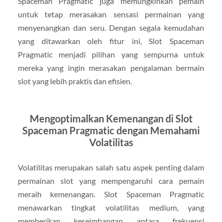
Spaceman Pragmatic juga memungkinkan pemain
untuk tetap merasakan sensasi permainan yang
menyenangkan dan seru. Dengan segala kemudahan
yang ditawarkan oleh fitur ini, Slot Spaceman
Pragmatic menjadi pilihan yang sempurna untuk
mereka yang ingin merasakan pengalaman bermain
slot yang lebih praktis dan efisien.
Mengoptimalkan Kemenangan di Slot
Spaceman Pragmatic dengan Memahami
Volatilitas
Volatilitas merupakan salah satu aspek penting dalam
permainan slot yang mempengaruhi cara pemain
meraih kemenangan. Slot Spaceman Pragmatic
menawarkan tingkat volatilitas medium, yang
memberikan keseimbangan antara frekuensi