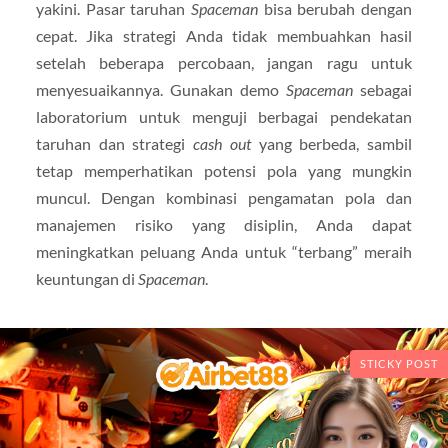
yakini. Pasar taruhan
Spaceman
bisa berubah dengan
cepat. Jika strategi Anda tidak membuahkan hasil
setelah beberapa percobaan, jangan ragu untuk
menyesuaikannya. Gunakan demo
Spaceman
sebagai
laboratorium untuk menguji berbagai pendekatan
taruhan dan strategi
cash out
yang berbeda, sambil
tetap memperhatikan potensi pola yang mungkin
muncul. Dengan kombinasi pengamatan pola dan
manajemen risiko yang disiplin, Anda dapat
meningkatkan peluang Anda untuk “terbang” meraih
keuntungan di
Spaceman
.
STICKY POST