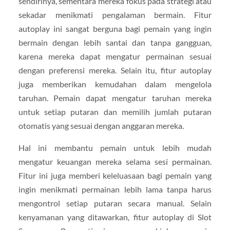
sendirinya, sementara mereka fokus pada strategi atau
sekadar menikmati pengalaman bermain. Fitur
autoplay ini sangat berguna bagi pemain yang ingin
bermain dengan lebih santai dan tanpa gangguan,
karena mereka dapat mengatur permainan sesuai
dengan preferensi mereka. Selain itu, fitur autoplay
juga memberikan kemudahan dalam mengelola
taruhan. Pemain dapat mengatur taruhan mereka
untuk setiap putaran dan memilih jumlah putaran
otomatis yang sesuai dengan anggaran mereka.
Hal ini membantu pemain untuk lebih mudah
mengatur keuangan mereka selama sesi permainan.
Fitur ini juga memberi keleluasaan bagi pemain yang
ingin menikmati permainan lebih lama tanpa harus
mengontrol setiap putaran secara manual. Selain
kenyamanan yang ditawarkan, fitur autoplay di Slot