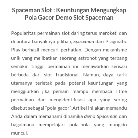
Spaceman Slot :
Keuntungan Mengungkap
Pola Gacor Demo Slot Spaceman
Popularitas permainan slot daring terus meroket, dan
di antara banyaknya pilihan,
Spaceman
dari Pragmatic
Play berhasil mencuri perhatian. Dengan mekanisme
unik yang melibatkan seorang astronot yang terbang
semakin tinggi, permainan ini menawarkan sensasi
berbeda dari slot tradisional. Namun, daya tarik
utamanya terletak pada potensi keuntungan yang
menggiurkan jika pemain mampu membaca ritme
permainan dan mengidentifikasi apa yang sering
disebut sebagai “pola gacor”. Artikel ini akan memandu
Anda dalam memahami dinamika
demo Spaceman
dan
bagaimana mempelajari pola-pola yang mungkin
muncul.