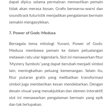
dapat dipicu selama permainan memastikan pemain
tidak akan merasa bosan. Grafis berwarna-warni dan
soundtrack futuristik menjadikan pengalaman bermain
semakin mengasyikkan.
7. Power of Gods: Medusa
Bersegala tema mitologi Yunani, Power of Gods:
Medusa membawa pemain ke dalam petualangan
melawan ratu ular legendaris. Slot ini menawarkan fitur
‘Mystery Symbols’ yang dapat berubah menjadi simbol
lain, meningkatkan peluang kemenangan. Selain itu,
fitur putaran gratis yang melibatkan transformasi
simbol juga memberikan kesan mendebarkan. Dengan
desain visual yang menakjubkan dan elemen interaktif,
slot ini menawarkan pengalaman bermain yang epik
dan tak terlupakan.