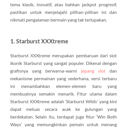
tema klasik, inovatif, atau bahkan jackpot progresif,
pastikan untuk menjelajahi pilihan-pilihan ini dan
nikmati pengalaman bermain yang tak terlupakan.
1. Starburst XXXtreme
Starburst XXXtreme merupakan pembaruan dari slot
ikonik Starburst yang sangat populer. Dikenal dengan
grafisnya yang berwarna-warni
jepang slot
dan
mekanisme permainan yang sederhana, versi terbaru
ini menambahkan elemen-elemen baru yang
membuatnya semakin menarik. Fitur utama dalam
Starburst XXXtreme adalah ‘Starburst Wilds’ yang kini
dapat meluas secara acak ke gulungan yang
berdekatan. Selain itu, terdapat juga fitur ‘Win Both
Ways’ yang memungkinkan pemain untuk menang