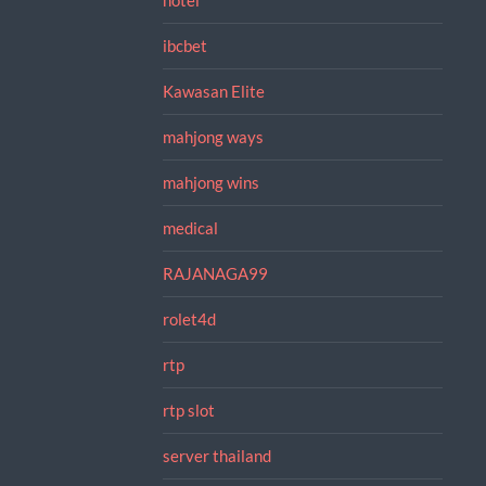
ibcbet
Kawasan Elite
mahjong ways
mahjong wins
medical
RAJANAGA99
rolet4d
rtp
rtp slot
server thailand