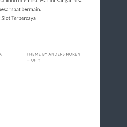
 kontrol emosi. Hal ini sangat bisa
esar saat bermain.
 Slot Terpercaya
A
THEME BY
ANDERS NORÉN
—
UP ↑