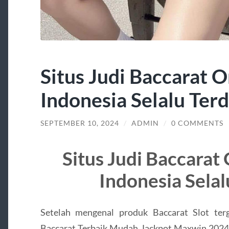
Situs Judi Baccarat O
Indonesia Selalu Ter
SEPTEMBER 10, 2024
/
ADMIN
/
0 COMMENTS
Situs Judi Baccarat
Indonesia Sela
Setelah mengenal produk Baccarat Slot ter
Baccarat Terbaik Mudah Jackpot Maxwin 2024 s