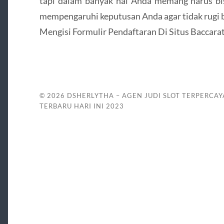
tapi dalam banyak hal Anda memang harus bisa
mempengaruhi keputusan Anda agar tidak rugi b
Mengisi Formulir Pendaftaran Di Situs Baccarat
© 2026
DSHERLYTHA – AGEN JUDI SLOT TERPERCAY
TERBARU HARI INI 2023