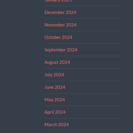
December 2024
November 2024
October 2024
September 2024
August 2024
July 2024
June 2024
May 2024
April 2024
March 2024