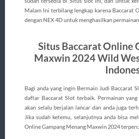
sudah tersedia di Situs slot ini, dan untuk ke
Malam Ini terbilang lengkap karena Baccarat O
dengan NEX 4D untuk menghasilkan permainan 
Situs Baccarat Onlin
Maxwin 2024 Wild West
Indones
Bagi anda yang ingin Bermain Judi Baccarat S
daftar Baccarat Slot terbaik. Permainan yang
akan selalu berjalan lancar dan anda juga ter
Jika sudah ketemu, selanjutnya anda bisa mel
Online Gampang Menang Maxwin 2024 terpercaya