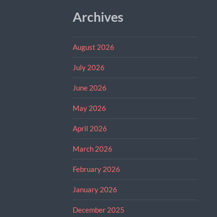
Archives
August 2026
July 2026
June 2026
May 2026
April 2026
March 2026
February 2026
January 2026
December 2025