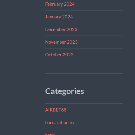
February 2024
January 2024
December 2023
November 2023
October 2023
Categories
AIRBET88
baccarat online
hotel