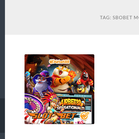
TAG:
SBOBET M