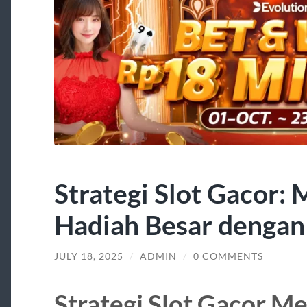
Strategi Slot Gacor:
Hadiah Besar dengan
JULY 18, 2025
/
ADMIN
/
0 COMMENTS
Strategi Slot Gacor 