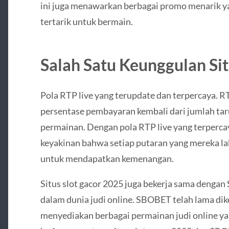
ini juga menawarkan berbagai promo menarik 
tertarik untuk bermain.
Salah Satu Keunggulan Si
Pola RTP live yang terupdate dan terpercaya. R
persentase pembayaran kembali dari jumlah ta
permainan. Dengan pola RTP live yang terperca
keyakinan bahwa setiap putaran yang mereka l
untuk mendapatkan kemenangan.
Situs slot gacor 2025 juga bekerja sama dengan
dalam dunia judi online. SBOBET telah lama dik
menyediakan berbagai permainan judi online ya