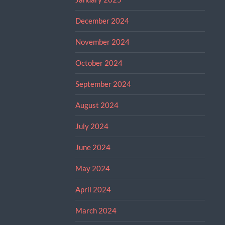
December 2024
November 2024
October 2024
September 2024
August 2024
July 2024
June 2024
May 2024
April 2024
March 2024