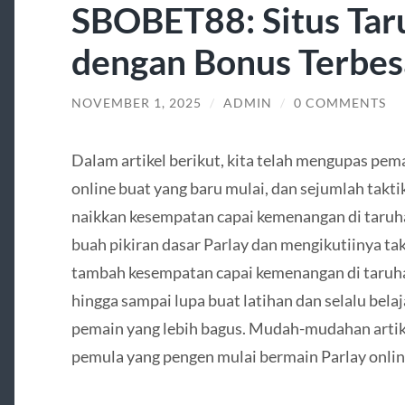
SBOBET88: Situs Tar
dengan Bonus Terbes
NOVEMBER 1, 2025
/
ADMIN
/
0 COMMENTS
Dalam artikel berikut, kita telah mengupas pem
online buat yang baru mulai, dan sejumlah takt
naikkan kesempatan capai kemenangan di taruh
buah pikiran dasar Parlay dan mengikutiinya ta
tambah kesempatan capai kemenangan di taruhan
hingga sampai lupa buat latihan dan selalu bela
pemain yang lebih bagus. Mudah-mudahan artik
pemula yang pengen mulai bermain Parlay onlin