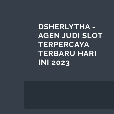
DSHERLYTHA -
AGEN JUDI SLOT
TERPERCAYA
TERBARU HARI
INI 2023