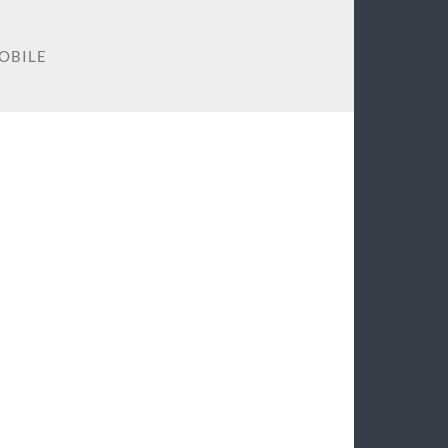
OBILE