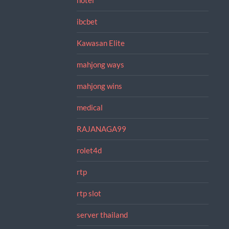
ibcbet
Kawasan Elite
mahjong ways
mahjong wins
medical
RAJANAGA99
rolet4d
rtp
rtp slot
server thailand