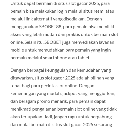
Untuk dapat bermain di situs slot gacor 2025, para
pemain bisa melakukan login melalui situs resmi atau
melalui link alternatif yang disediakan. Dengan
menggunakan SBOBET88, para pemain bisa memiliki
akses yang lebih mudah dan praktis untuk bermain slot
online. Selain itu, SBOBET juga menyediakan layanan
mobile untuk memudahkan para pemain yang ingin
bermain melalui smartphone atau tablet.
Dengan berbagai keunggulan dan kemudahan yang
ditawarkan, situs slot gacor 2025 adalah pilihan yang
tepat bagi para pecinta slot online. Dengan
kemenangan yang mudah, jackpot yang menggiurkan,
dan beragam promo menarik, para pemain dapat
menikmati pengalaman bermain slot online yang tidak
akan terlupakan. Jadi, jangan ragu untuk bergabung
dan mulai bermain di situs slot gacor 2025 sekarang