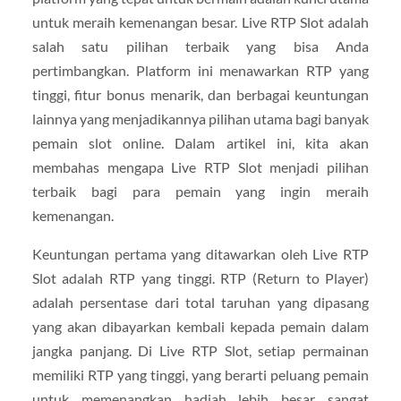
untuk meraih kemenangan besar. Live RTP Slot adalah
salah satu pilihan terbaik yang bisa Anda
pertimbangkan. Platform ini menawarkan RTP yang
tinggi, fitur bonus menarik, dan berbagai keuntungan
lainnya yang menjadikannya pilihan utama bagi banyak
pemain slot online. Dalam artikel ini, kita akan
membahas mengapa Live RTP Slot menjadi pilihan
terbaik bagi para pemain yang ingin meraih
kemenangan.
Keuntungan pertama yang ditawarkan oleh Live RTP
Slot adalah RTP yang tinggi. RTP (Return to Player)
adalah persentase dari total taruhan yang dipasang
yang akan dibayarkan kembali kepada pemain dalam
jangka panjang. Di Live RTP Slot, setiap permainan
memiliki RTP yang tinggi, yang berarti peluang pemain
untuk memenangkan hadiah lebih besar sangat