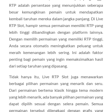
RTP adalah persentase yang menunjukkan seberapa
besar kemungkinan pemain untuk mendapatkan
kembali taruhan mereka dalam jangka panjang. Di Live
RTP Slot, hampir semua permainan memiliki RTP yang
lebih tinggi dibandingkan dengan platform lainnya.
Dengan memilih permainan yang memiliki RTP tinggi,
Anda secara otomatis meningkatkan peluang untuk
meraih kemenangan lebih sering. Ini adalah faktor
penting bagi pemain yang ingin memaksimalkan hasil
dari setiap taruhan yang dipasang.
Tidak hanya itu, Live RTP Slot juga menawarkan
berbagai pilihan permainan yang menarik dan seru.
Dari permainan bertema klasik hingga tema modern
yang lebih menarik, ada banyak pilihan permainan yang
dapat dipilih sesuai dengan selera pemain. Semua
permainan tersebut dilengkapi dengan grafis yang