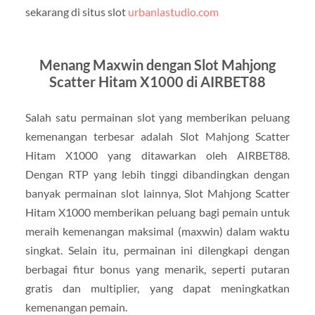
sekarang di situs slot
urbanlastudio.com
Menang Maxwin dengan Slot Mahjong
Scatter Hitam X1000 di AIRBET88
Salah satu permainan slot yang memberikan peluang
kemenangan terbesar adalah Slot Mahjong Scatter
Hitam X1000 yang ditawarkan oleh AIRBET88.
Dengan RTP yang lebih tinggi dibandingkan dengan
banyak permainan slot lainnya, Slot Mahjong Scatter
Hitam X1000 memberikan peluang bagi pemain untuk
meraih kemenangan maksimal (maxwin) dalam waktu
singkat. Selain itu, permainan ini dilengkapi dengan
berbagai fitur bonus yang menarik, seperti putaran
gratis dan multiplier, yang dapat meningkatkan
kemenangan pemain.