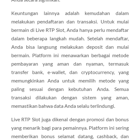
Keuntungan lainnya adalah kemudahan dalam
melakukan pendaftaran dan transaksi. Untuk mulai
bermain di Live RTP Slot, Anda hanya perlu mendaftar
dalam beberapa langkah mudah. Setelah mendaftar,
Anda bisa langsung melakukan deposit dan mulai
bermain. Platform ini menawarkan berbagai metode
pembayaran yang aman dan nyaman, termasuk
transfer bank, e-wallet, dan cryptocurrency, yang
memungkinkan Anda untuk memilih metode yang
paling sesuai dengan kebutuhan Anda. Semua
transaksi dilakukan dengan sistem yang aman,
memastikan bahwa data Anda selalu terlindungi.
Live RTP Slot juga dikenal dengan promosi dan bonus
yang menarik bagi para pemainnya. Platform ini sering
memberikan bonus selamat datang, cashback, dan