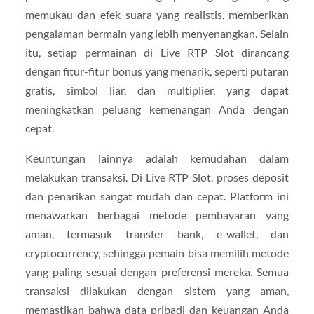
memukau dan efek suara yang realistis, memberikan
pengalaman bermain yang lebih menyenangkan. Selain
itu, setiap permainan di Live RTP Slot dirancang
dengan fitur-fitur bonus yang menarik, seperti putaran
gratis, simbol liar, dan multiplier, yang dapat
meningkatkan peluang kemenangan Anda dengan
cepat.
Keuntungan lainnya adalah kemudahan dalam
melakukan transaksi. Di Live RTP Slot, proses deposit
dan penarikan sangat mudah dan cepat. Platform ini
menawarkan berbagai metode pembayaran yang
aman, termasuk transfer bank, e-wallet, dan
cryptocurrency, sehingga pemain bisa memilih metode
yang paling sesuai dengan preferensi mereka. Semua
transaksi dilakukan dengan sistem yang aman,
memastikan bahwa data pribadi dan keuangan Anda