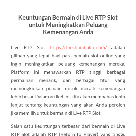
Keuntungan Bermain di Live RTP Slot
untuk Meningkatkan Peluang
Kemenangan Anda
Live RTP Slot
https://thechambalife.com/
adalah
pilihan yang tepat bagi para pemain slot online yang
ingin meningkatkan peluang kemenangan mereka.
Platform ini menawarkan RTP tinggi, berbagai
permainan menarik, dan berbagai fitur yang
memungkinkan pemain untuk meraih kemenangan
lebih besar. Dalam artikel ini, kita akan membahas lebih
lanjut tentang keuntungan yang akan Anda peroleh
jika memilih untuk bermain di Live RTP Slot.
Salah satu keuntungan terbesar dari bermain di Live
RTP Slot adalah RTP (Return to Player) yang tinggi.