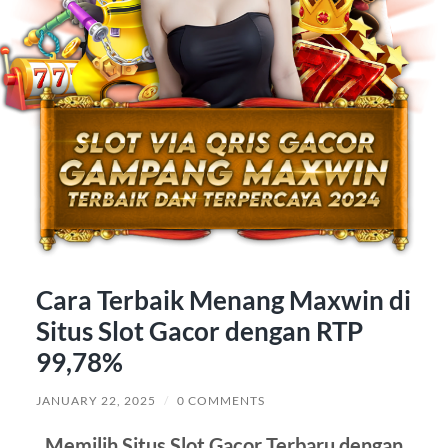
Cara Terbaik Menang Maxwin di
Situs Slot Gacor dengan RTP
99,78%
JANUARY 22, 2025
/
0 COMMENTS
Memilih Situs Slot Gacor Terbaru dengan