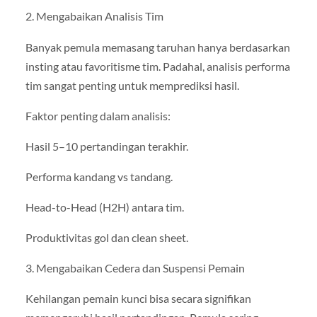
2. Mengabaikan Analisis Tim
Banyak pemula memasang taruhan hanya berdasarkan
insting atau favoritisme tim. Padahal, analisis performa
tim sangat penting untuk memprediksi hasil.
Faktor penting dalam analisis:
Hasil 5–10 pertandingan terakhir.
Performa kandang vs tandang.
Head-to-Head (H2H) antara tim.
Produktivitas gol dan clean sheet.
3. Mengabaikan Cedera dan Suspensi Pemain
Kehilangan pemain kunci bisa secara signifikan