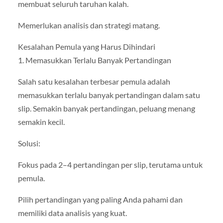
membuat seluruh taruhan kalah.
Memerlukan analisis dan strategi matang.
Kesalahan Pemula yang Harus Dihindari
1. Memasukkan Terlalu Banyak Pertandingan
Salah satu kesalahan terbesar pemula adalah
memasukkan terlalu banyak pertandingan dalam satu
slip. Semakin banyak pertandingan, peluang menang
semakin kecil.
Solusi:
Fokus pada 2–4 pertandingan per slip, terutama untuk
pemula.
Pilih pertandingan yang paling Anda pahami dan
memiliki data analisis yang kuat.