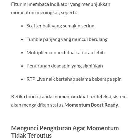
Fitur ini membaca indikator yang menunjukkan
momentum meningkat, seperti:
Scatter bait yang semakin sering
Tumble panjang yang muncul berulang
Multiplier connect dua kali atau lebih
Penurunan deadspin yang signifikan
RTP Live naik bertahap selama beberapa spin
Ketika tanda-tanda momentum kuat terdeteksi, sistem
akan mengakifkan status
Momentum Boost Ready
.
Mengunci Pengaturan Agar Momentum
Tidak Terputus