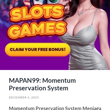
MAPAN99: Momentum
Preservation System
DECEMBER 4, 2025
Momentum Preservation System Menjaga