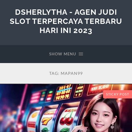
DSHERLYTHA - AGEN JUDI
SLOT TERPERCAYA TERBARU
HARI INI 2023
SHOW MENU
TAG:
MAPAN99
STICKY POST