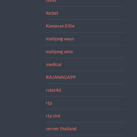
ibcbet
Kawasan Elite
mahjong ways
mahjong wins
medical
RAJANAGA99
rolet4d
rtp
rtp slot
server thailand