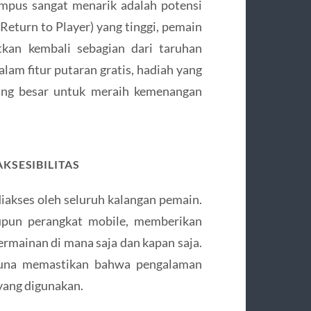
mpus sangat menarik adalah potensi
eturn to Player) yang tinggi, pemain
tkan kembali sebagian dari taruhan
lam fitur putaran gratis, hadiah yang
uang besar untuk meraih kemenangan
KSESIBILITAS
iakses oleh seluruh kalangan pemain.
upun perangkat mobile, memberikan
mainan di mana saja dan kapan saja.
guna memastikan bahwa pengalaman
 yang digunakan.