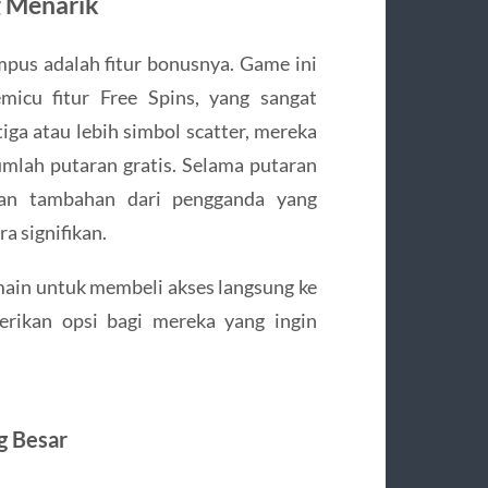
g Menarik
mpus adalah fitur bonusnya. Game ini
micu fitur Free Spins, yang sangat
a atau lebih simbol scatter, mereka
mlah putaran gratis. Selama putaran
gan tambahan dari pengganda yang
a signifikan.
main untuk membeli akses langsung ke
erikan opsi bagi mereka yang ingin
g Besar