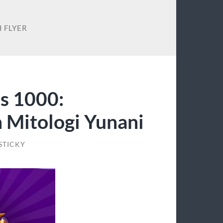
 FLYER
s 1000:
 Mitologi Yunani
STICKY