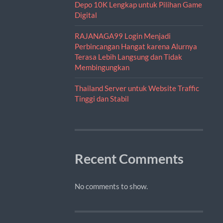
Depo 10K Lengkap untuk Pilihan Game
Digital
RAJANAGA99 Login Menjadi
Perbincangan Hangat karena Alurnya
Terasa Lebih Langsung dan Tidak
Membingungkan
Thailand Server untuk Website Traffic
Tinggi dan Stabil
Recent Comments
No comments to show.