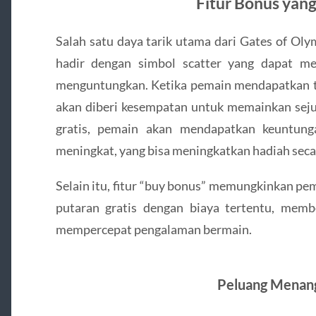
Fitur Bonus yan
Salah satu daya tarik utama dari Gates of Oly
hadir dengan simbol scatter yang dapat me
menguntungkan. Ketika pemain mendapatkan tig
akan diberi kesempatan untuk memainkan seju
gratis, pemain akan mendapatkan keuntun
meningkat, yang bisa meningkatkan hadiah secar
Selain itu, fitur “buy bonus” memungkinkan pe
putaran gratis dengan biaya tertentu, memb
mempercepat pengalaman bermain.
Peluang Menan