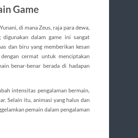
ain Game
unani, di mana Zeus, raja para dewa,
ng digunakan dalam game ini sangat
as dan biru yang memberikan kesan
g dengan cermat untuk menciptakan
main benar-benar berada di hadapan
bah intensitas pengalaman bermain,
ar. Selain itu, animasi yang halus dan
ggelamkan pemain dalam pengalaman