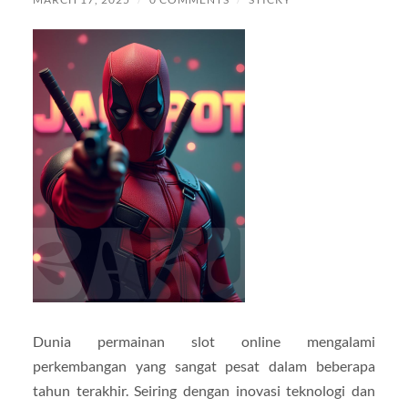
Dunia permainan slot online mengalami
perkembangan yang sangat pesat dalam beberapa
tahun terakhir. Seiring dengan inovasi teknologi dan