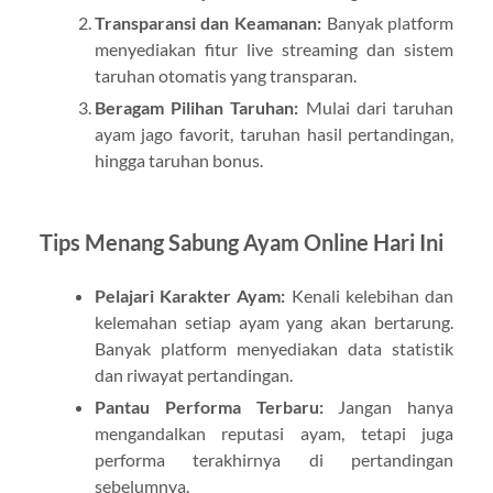
Transparansi dan Keamanan:
Banyak platform
menyediakan fitur live streaming dan sistem
taruhan otomatis yang transparan.
Beragam Pilihan Taruhan:
Mulai dari taruhan
ayam jago favorit, taruhan hasil pertandingan,
hingga taruhan bonus.
Tips Menang Sabung Ayam Online Hari Ini
Pelajari Karakter Ayam:
Kenali kelebihan dan
kelemahan setiap ayam yang akan bertarung.
Banyak platform menyediakan data statistik
dan riwayat pertandingan.
Pantau Performa Terbaru:
Jangan hanya
mengandalkan reputasi ayam, tetapi juga
performa terakhirnya di pertandingan
sebelumnya.