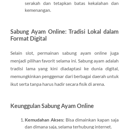
serakah dan tetapkan batas kekalahan dan
kemenangan.
Sabung Ayam Online: Tradisi Lokal dalam
Format Digital
Selain slot, permainan sabung ayam online juga
menjadi pilihan favorit selama ini. Sabung ayam adalah
tradisi lama yang kini diadaptasi ke dunia digital,
memungkinkan penggemar dari berbagai daerah untuk
ikut serta tanpa harus hadir secara fisik di arena.
Keunggulan Sabung Ayam Online
Kemudahan Akses:
Bisa dimainkan kapan saja
dan dimana saja, selama terhubung internet.