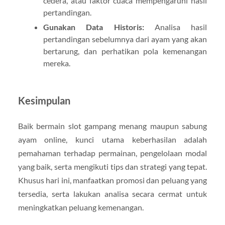
cedera, atau faktor cuaca mempengaruhi hasil
pertandingan.
Gunakan Data Historis:
Analisa hasil
pertandingan sebelumnya dari ayam yang akan
bertarung, dan perhatikan pola kemenangan
mereka.
Kesimpulan
Baik bermain slot gampang menang maupun sabung
ayam online, kunci utama keberhasilan adalah
pemahaman terhadap permainan, pengelolaan modal
yang baik, serta mengikuti tips dan strategi yang tepat.
Khusus hari ini, manfaatkan promosi dan peluang yang
tersedia, serta lakukan analisa secara cermat untuk
meningkatkan peluang kemenangan.