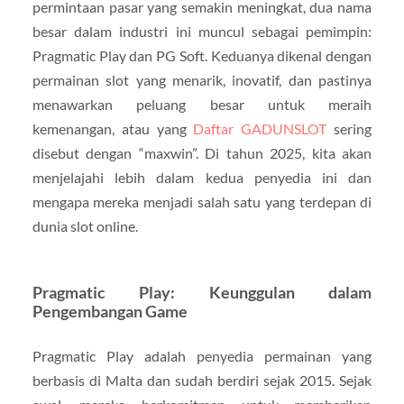
permintaan pasar yang semakin meningkat, dua nama
besar dalam industri ini muncul sebagai pemimpin:
Pragmatic Play dan PG Soft. Keduanya dikenal dengan
permainan slot yang menarik, inovatif, dan pastinya
menawarkan peluang besar untuk meraih
kemenangan, atau yang
Daftar GADUNSLOT
sering
disebut dengan “maxwin”. Di tahun 2025, kita akan
menjelajahi lebih dalam kedua penyedia ini dan
mengapa mereka menjadi salah satu yang terdepan di
dunia slot online.
Pragmatic Play: Keunggulan dalam
Pengembangan Game
Pragmatic Play adalah penyedia permainan yang
berbasis di Malta dan sudah berdiri sejak 2015. Sejak