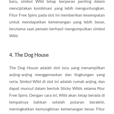
baru, simbol Wild tetap berperan penting dalam
menciptakan kombinasi yang lebih menguntungkan.
Fitur Free Spins pada slot ini memberikan kesempatan
untuk mendapatkan kemenangan yang lebih besar,
terutama saat pemain berhasil mengumpulkan simbol
Wild.
4.
The Dog House
The Dog House adalah slot lucu yang menampilkan
anjing-anjing menggemaskan dan lingkungan yang
ceria. Simbol Wild di slot ini adalah rumah anjing, dan
dapat muncul dalam bentuk Sticky Wilds selama fitur
Free Spins. Dengan cara ini, Wild akan tetap berada di
tempatnya bahkan setelah putaran berakhir,
meningkatkan kemungkinan kemenangan besar. Fitur