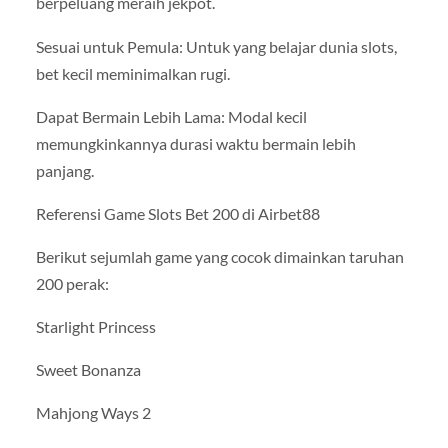
berpeluang meraih jekpot.
Sesuai untuk Pemula: Untuk yang belajar dunia slots,
bet kecil meminimalkan rugi.
Dapat Bermain Lebih Lama: Modal kecil
memungkinkannya durasi waktu bermain lebih
panjang.
Referensi Game Slots Bet 200 di Airbet88
Berikut sejumlah game yang cocok dimainkan taruhan
200 perak:
Starlight Princess
Sweet Bonanza
Mahjong Ways 2