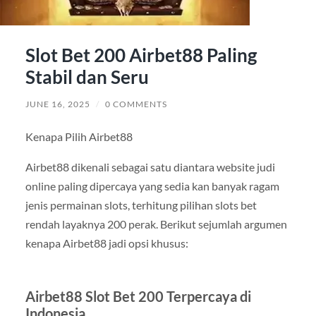
Slot Bet 200 Airbet88 Paling
Stabil dan Seru
JUNE 16, 2025
/
0 COMMENTS
Kenapa Pilih Airbet88
Airbet88 dikenali sebagai satu diantara website judi
online paling dipercaya yang sedia kan banyak ragam
jenis permainan slots, terhitung pilihan slots bet
rendah layaknya 200 perak. Berikut sejumlah argumen
kenapa Airbet88 jadi opsi khusus:
Airbet88 Slot Bet 200 Terpercaya di
Indonesia