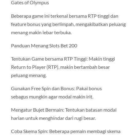
Gates of Olympus
Beberapa game ini terkenal bersama RTP tinggi dan
feature bonus yang berlimpah, mengakibatkan peluang
menang makin lebar terbuka.
Panduan Menang Slots Bet 200
Tentukan Game bersama RTP Tinggi: Makin tinggi
Return to Player (RTP), makin bertambah besar
peluang menang.
Gunakan Free Spin dan Bonus: Pakai bonus
sebagus mungkin agar modal makin irit.
Mengatur Bujet Bermain: Tentukan batasan modal
harian untuk menghindar dari rugi besar.
Coba Skema Spin: Beberapa pemain membagi skema