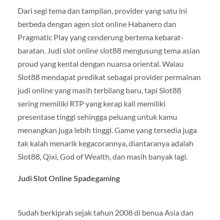
Dari segi tema dan tampilan, provider yang satu ini
berbeda dengan agen slot online Habanero dan
Pragmatic Play yang cenderung bertema kebarat-
baratan. Judi slot online slot88 mengusung tema asian
proud yang kental dengan nuansa oriental. Walau
Slot88 mendapat predikat sebagai provider permainan
judi online yang masih terbilang baru, tapi Slot88
sering memiliki RTP yang kerap kali memiliki
presentase tinggi sehingga peluang untuk kamu
menangkan juga lebih tinggi. Game yang tersedia juga
tak kalah menarik kegacorannya, diantaranya adalah
Slot88, Qixi, God of Wealth, dan masih banyak lagi.
Judi Slot Online Spadegaming
Sudah berkiprah sejak tahun 2008 di benua Asia dan