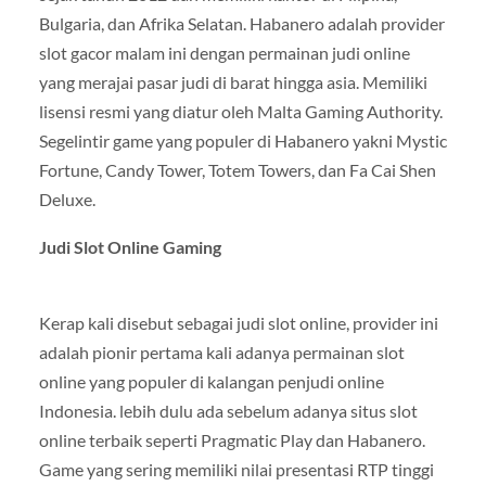
Bulgaria, dan Afrika Selatan. Habanero adalah provider
slot gacor malam ini dengan permainan judi online
yang merajai pasar judi di barat hingga asia. Memiliki
lisensi resmi yang diatur oleh Malta Gaming Authority.
Segelintir game yang populer di Habanero yakni Mystic
Fortune, Candy Tower, Totem Towers, dan Fa Cai Shen
Deluxe.
Judi Slot Online Gaming
Kerap kali disebut sebagai judi slot online, provider ini
adalah pionir pertama kali adanya permainan slot
online yang populer di kalangan penjudi online
Indonesia. lebih dulu ada sebelum adanya situs slot
online terbaik seperti Pragmatic Play dan Habanero.
Game yang sering memiliki nilai presentasi RTP tinggi