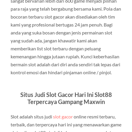
sangat bervarian lebih dari 600 game menjadi pilihan
para raja yang telah bergabung bersama kami. Pola dan
bocoran terbaru slot gacor akan disediakan oleh tim
kami yang profesional bertugas 24 jam penuh. Bagi
anda yang suka bosan dengan jenis permainan slot
yang sudah ada, jangan khawatir kami akan
memberikan list slot terbaru dengan peluang
kemenangan hingga jutaan rupiah. Kunci keberhasilan
bermain slot adalah dari diri anda sendiri tak lepas dari
kontrol emosi dan hindari pinjaman online / pinjol.
Situs Judi Slot Gacor Hari Ini Slot88
Terpercaya Gampang Maxwin
Slot adalah situs judi
slot gacor
online resmi terbaru,
terbaik, dan terpercaya hari ini yang menawarkan game