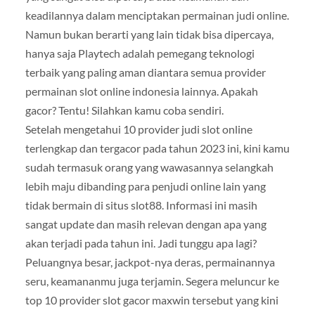
keadilannya dalam menciptakan permainan judi online.
Namun bukan berarti yang lain tidak bisa dipercaya,
hanya saja Playtech adalah pemegang teknologi
terbaik yang paling aman diantara semua provider
permainan slot online indonesia lainnya. Apakah
gacor? Tentu! Silahkan kamu coba sendiri.
Setelah mengetahui 10 provider judi slot online
terlengkap dan tergacor pada tahun 2023 ini, kini kamu
sudah termasuk orang yang wawasannya selangkah
lebih maju dibanding para penjudi online lain yang
tidak bermain di situs slot88. Informasi ini masih
sangat update dan masih relevan dengan apa yang
akan terjadi pada tahun ini. Jadi tunggu apa lagi?
Peluangnya besar, jackpot-nya deras, permainannya
seru, keamananmu juga terjamin. Segera meluncur ke
top 10 provider slot gacor maxwin tersebut yang kini