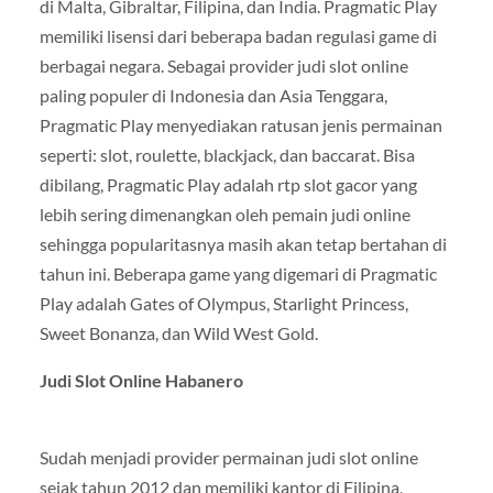
di Malta, Gibraltar, Filipina, dan India. Pragmatic Play
memiliki lisensi dari beberapa badan regulasi game di
berbagai negara. Sebagai provider judi slot online
paling populer di Indonesia dan Asia Tenggara,
Pragmatic Play menyediakan ratusan jenis permainan
seperti: slot, roulette, blackjack, dan baccarat. Bisa
dibilang, Pragmatic Play adalah rtp slot gacor yang
lebih sering dimenangkan oleh pemain judi online
sehingga popularitasnya masih akan tetap bertahan di
tahun ini. Beberapa game yang digemari di Pragmatic
Play adalah Gates of Olympus, Starlight Princess,
Sweet Bonanza, dan Wild West Gold.
Judi Slot Online Habanero
Sudah menjadi provider permainan judi slot online
sejak tahun 2012 dan memiliki kantor di Filipina,