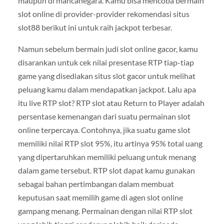
maupun di mancanegara. Kamu bisa mencoba bermain
slot online di provider-provider rekomendasi situs
slot88 berikut ini untuk raih jackpot terbesar.
Namun sebelum bermain judi slot online gacor, kamu
disarankan untuk cek nilai presentase RTP tiap-tiap
game yang disediakan situs slot gacor untuk melihat
peluang kamu dalam mendapatkan jackpot. Lalu apa
itu live RTP slot? RTP slot atau Return to Player adalah
persentase kemenangan dari suatu permainan slot
online terpercaya. Contohnya, jika suatu game slot
memiliki nilai RTP slot 95%, itu artinya 95% total uang
yang dipertaruhkan memiliki peluang untuk menang
dalam game tersebut. RTP slot dapat kamu gunakan
sebagai bahan pertimbangan dalam membuat
keputusan saat memilih game di agen slot online
gampang menang. Permainan dengan nilai RTP slot