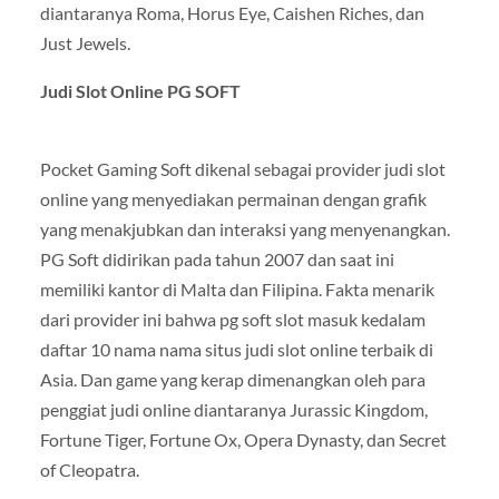
diantaranya Roma, Horus Eye, Caishen Riches, dan
Just Jewels.
Judi Slot Online PG SOFT
Pocket Gaming Soft dikenal sebagai provider judi slot
online yang menyediakan permainan dengan grafik
yang menakjubkan dan interaksi yang menyenangkan.
PG Soft didirikan pada tahun 2007 dan saat ini
memiliki kantor di Malta dan Filipina. Fakta menarik
dari provider ini bahwa pg soft slot masuk kedalam
daftar 10 nama nama situs judi slot online terbaik di
Asia. Dan game yang kerap dimenangkan oleh para
penggiat judi online diantaranya Jurassic Kingdom,
Fortune Tiger, Fortune Ox, Opera Dynasty, dan Secret
of Cleopatra.