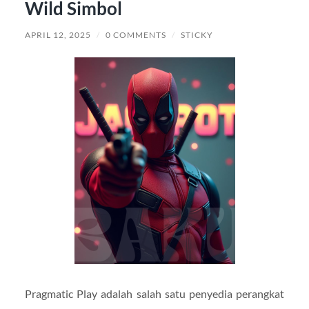
Wild Simbol
APRIL 12, 2025
/
0 COMMENTS
/
STICKY
Pragmatic Play adalah salah satu penyedia perangkat