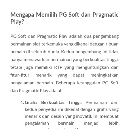
Mengapa Memilih PG Soft dan Pragmatic
Play?
PG Soft dan Pragmatic Play adalah dua pengembang
permainan slot terkemuka yang dikenal dengan ribuan
pemain di seluruh dunia. Kedua pengembang ini tidak
hanya menawarkan permainan yang berkualitas tinggi,
tetapi juga memiliki RTP yang menguntungkan dan
fitur-fitur menarik yang dapat meningkatkan
pengalaman bermain. Beberapa keunggulan PG Soft
dan Pragmatic Play adalah:
Grafis Berkualitas Tinggi
: Permainan dari
kedua penyedia ini dikenal dengan grafis yang
menarik dan desain yang inovatif. Ini membuat
pengalaman bermain menjadi lebih