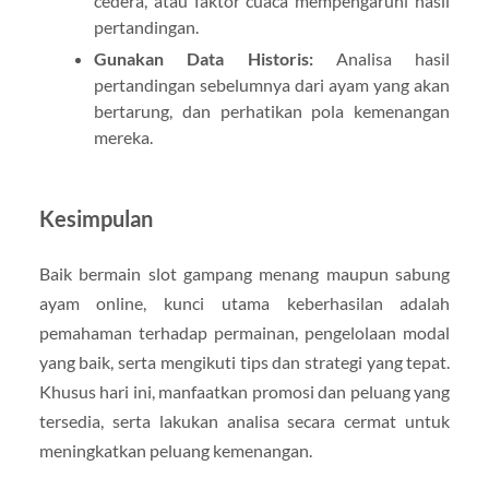
cedera, atau faktor cuaca mempengaruhi hasil
pertandingan.
Gunakan Data Historis:
Analisa hasil
pertandingan sebelumnya dari ayam yang akan
bertarung, dan perhatikan pola kemenangan
mereka.
Kesimpulan
Baik bermain slot gampang menang maupun sabung
ayam online, kunci utama keberhasilan adalah
pemahaman terhadap permainan, pengelolaan modal
yang baik, serta mengikuti tips dan strategi yang tepat.
Khusus hari ini, manfaatkan promosi dan peluang yang
tersedia, serta lakukan analisa secara cermat untuk
meningkatkan peluang kemenangan.