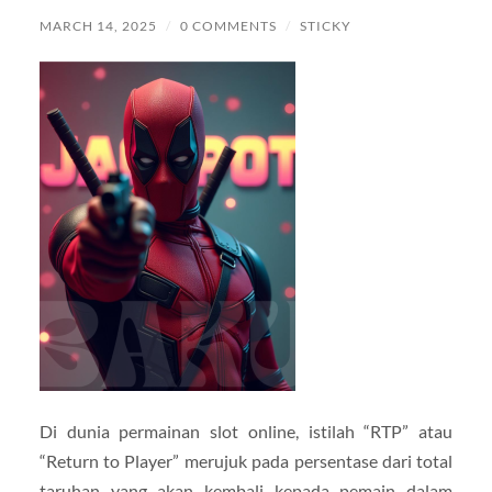
MARCH 14, 2025
/
0 COMMENTS
/
STICKY
Di dunia permainan slot online, istilah “RTP” atau
“Return to Player” merujuk pada persentase dari total
taruhan yang akan kembali kepada pemain dalam