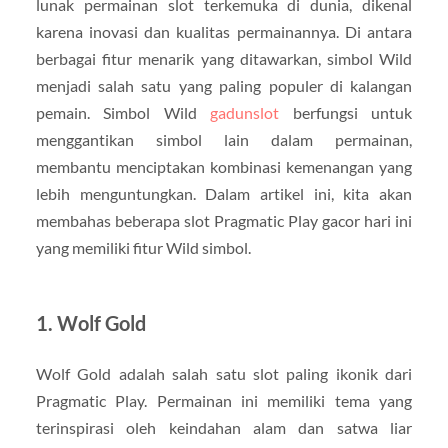
lunak permainan slot terkemuka di dunia, dikenal
karena inovasi dan kualitas permainannya. Di antara
berbagai fitur menarik yang ditawarkan, simbol Wild
menjadi salah satu yang paling populer di kalangan
pemain. Simbol Wild
gadunslot
berfungsi untuk
menggantikan simbol lain dalam permainan,
membantu menciptakan kombinasi kemenangan yang
lebih menguntungkan. Dalam artikel ini, kita akan
membahas beberapa slot Pragmatic Play gacor hari ini
yang memiliki fitur Wild simbol.
1.
Wolf Gold
Wolf Gold adalah salah satu slot paling ikonik dari
Pragmatic Play. Permainan ini memiliki tema yang
terinspirasi oleh keindahan alam dan satwa liar