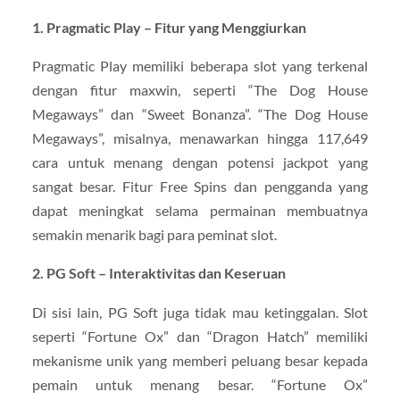
1. Pragmatic Play – Fitur yang Menggiurkan
Pragmatic Play memiliki beberapa slot yang terkenal
dengan fitur maxwin, seperti “The Dog House
Megaways” dan “Sweet Bonanza”. “The Dog House
Megaways”, misalnya, menawarkan hingga 117,649
cara untuk menang dengan potensi jackpot yang
sangat besar. Fitur Free Spins dan pengganda yang
dapat meningkat selama permainan membuatnya
semakin menarik bagi para peminat slot.
2. PG Soft – Interaktivitas dan Keseruan
Di sisi lain, PG Soft juga tidak mau ketinggalan. Slot
seperti “Fortune Ox” dan “Dragon Hatch” memiliki
mekanisme unik yang memberi peluang besar kepada
pemain untuk menang besar. “Fortune Ox”