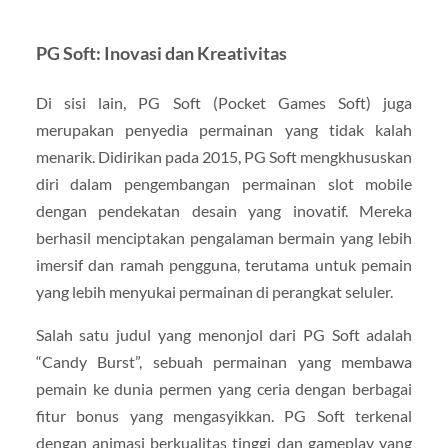
PG Soft: Inovasi dan Kreativitas
Di sisi lain, PG Soft (Pocket Games Soft) juga
merupakan penyedia permainan yang tidak kalah
menarik. Didirikan pada 2015, PG Soft mengkhususkan
diri dalam pengembangan permainan slot mobile
dengan pendekatan desain yang inovatif. Mereka
berhasil menciptakan pengalaman bermain yang lebih
imersif dan ramah pengguna, terutama untuk pemain
yang lebih menyukai permainan di perangkat seluler.
Salah satu judul yang menonjol dari PG Soft adalah
“Candy Burst”, sebuah permainan yang membawa
pemain ke dunia permen yang ceria dengan berbagai
fitur bonus yang mengasyikkan. PG Soft terkenal
dengan animasi berkualitas tinggi dan gameplay yang