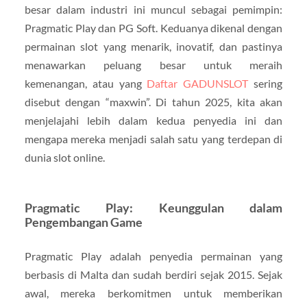
besar dalam industri ini muncul sebagai pemimpin:
Pragmatic Play dan PG Soft. Keduanya dikenal dengan
permainan slot yang menarik, inovatif, dan pastinya
menawarkan peluang besar untuk meraih
kemenangan, atau yang
Daftar GADUNSLOT
sering
disebut dengan “maxwin”. Di tahun 2025, kita akan
menjelajahi lebih dalam kedua penyedia ini dan
mengapa mereka menjadi salah satu yang terdepan di
dunia slot online.
Pragmatic Play: Keunggulan dalam
Pengembangan Game
Pragmatic Play adalah penyedia permainan yang
berbasis di Malta dan sudah berdiri sejak 2015. Sejak
awal, mereka berkomitmen untuk memberikan