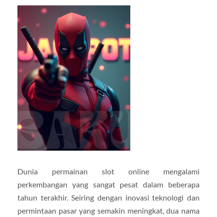
Dunia permainan slot online mengalami
perkembangan yang sangat pesat dalam beberapa
tahun terakhir. Seiring dengan inovasi teknologi dan
permintaan pasar yang semakin meningkat, dua nama