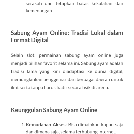
serakah dan tetapkan batas kekalahan dan
kemenangan.
Sabung Ayam Online: Tradisi Lokal dalam
Format Digital
Selain slot, permainan sabung ayam online juga
menjadi pilihan favorit selama ini. Sabung ayam adalah
tradisi lama yang kini diadaptasi ke dunia digital,
memungkinkan penggemar dari berbagai daerah untuk
ikut serta tanpa harus hadir secara fisik di arena.
Keunggulan Sabung Ayam Online
Kemudahan Akses:
Bisa dimainkan kapan saja
dan dimana saja, selama terhubung internet.