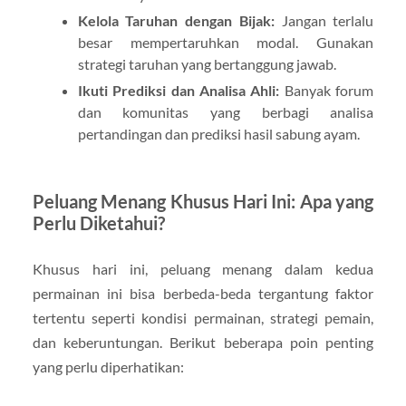
Kelola Taruhan dengan Bijak:
Jangan terlalu
besar mempertaruhkan modal. Gunakan
strategi taruhan yang bertanggung jawab.
Ikuti Prediksi dan Analisa Ahli:
Banyak forum
dan komunitas yang berbagi analisa
pertandingan dan prediksi hasil sabung ayam.
Peluang Menang Khusus Hari Ini: Apa yang
Perlu Diketahui?
Khusus hari ini, peluang menang dalam kedua
permainan ini bisa berbeda-beda tergantung faktor
tertentu seperti kondisi permainan, strategi pemain,
dan keberuntungan. Berikut beberapa poin penting
yang perlu diperhatikan: