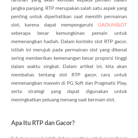
jangka panjang. RTP merupakan salah satu aspek yang
penting untuk diperhatikan saat memilih permainan
slot, karena dapat mempengaruhi
GADUNSLOT
seberapa besar kemungkinan pemain untuk
memenangkan hadiah. Dalam konteks slot RTP gacor,
istilah ini merujuk pada permainan slot yang dikenal
sering memberikan kemenangan besar proporsi tinggi
dalam waktu singkat. Dalam artikel ini, kita akan
membahas tentang slot RTP gacor, cara untuk
memenangkan maxwin di PG Soft dan Pragmatic Play,
serta strategi yang dapat digunakan untuk
meningkatkan peluang menang saat bermain slot.
Apa Itu RTP dan Gacor?