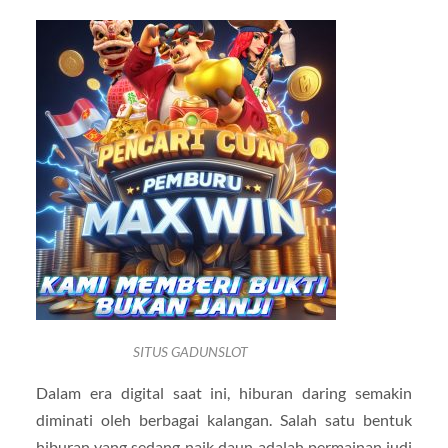
SITUS GADUNSLOT
Dalam era digital saat ini, hiburan daring semakin
diminati oleh berbagai kalangan. Salah satu bentuk
hiburan yang sedang naik daun adalah permainan judi