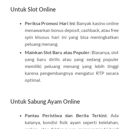
Untuk Slot Online
Periksa Promosi Hari Ini:
Banyak kasino online
menawarkan bonus deposit, cashback, atau free
spin khusus hari ini yang bisa meningkatkan
peluang menang.
Mainkan Slot Baru atau Populer:
Biasanya, slot
yang baru dirilis atau yang sedang populer
memiliki peluang menang yang lebih tinggi
karena pengembangnya mengatur RTP secara
optimal.
Untuk Sabung Ayam Online
Pantau Peristiwa dan Berita Terkini:
Ada
kalanya, kondisi fisik ayam seperti kelelahan,