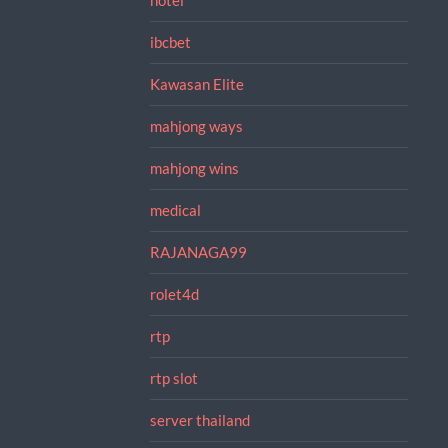
ibcbet
Kawasan Elite
mahjong ways
mahjong wins
medical
RAJANAGA99
rolet4d
rtp
rtp slot
server thailand