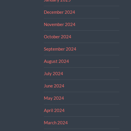
December 2024
November 2024
October 2024
September 2024
August 2024
July 2024
June 2024
May 2024
April 2024
March 2024