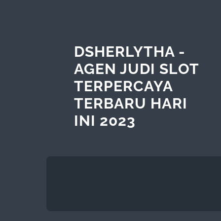
DSHERLYTHA -
AGEN JUDI SLOT
TERPERCAYA
TERBARU HARI
INI 2023