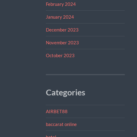
February 2024
January 2024
December 2023
November 2023
October 2023
Categories
AIRBET88
baccarat online
hotel