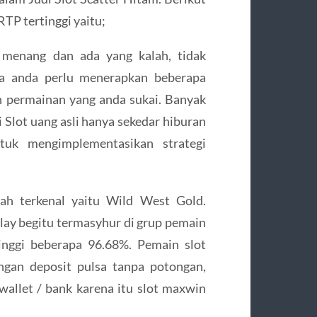
TP tertinggi yaitu;
 menang dan ada yang kalah, tidak
nya anda perlu menerapkan beberapa
n permainan yang anda sukai. Banyak
Slot uang asli hanya sekedar hiburan
tuk mengimplementasikan strategi
ah terkenal yaitu Wild West Gold.
lay begitu termasyhur di grup pemain
tinggi beberapa 96.68%. Pemain slot
gan deposit pulsa tanpa potongan,
allet / bank karena itu slot maxwin