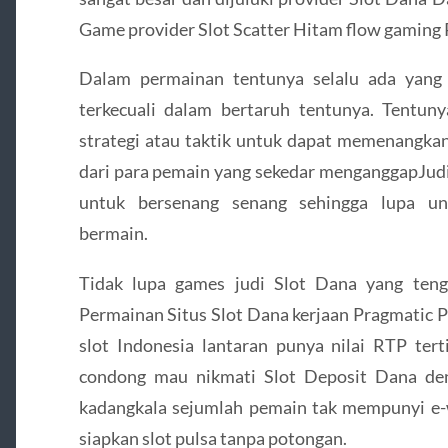
Game provider Slot Scatter Hitam flow gaming R
Dalam permainan tentunya selalu ada yang
terkecuali dalam bertaruh tentunya. Tentu
strategi atau taktik untuk dapat memenangka
dari para pemain yang sekedar menganggapJudi 
untuk bersenang senang sehingga lupa un
bermain.
Tidak lupa games judi Slot Dana yang teng
Permainan Situs Slot Dana kerjaan Pragmatic P
slot Indonesia lantaran punya nilai RTP ter
condong mau nikmati Slot Deposit Dana den
kadangkala sejumlah pemain tak mempunyi e-w
siapkan slot pulsa tanpa potongan.