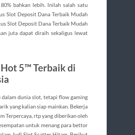
r 80% bahkan lebih. Inilah salah satu
tus Slot Deposit Dana Terbaik Mudah
itus Slot Deposit Dana Terbaik Mudah
an juta dapat diraih sekaligus lewat
 Hot 5™ Terbaik di
ia
 dalam dunia slot, tetapi flow gaming
arik yang kalian siap mainkan. Bekerja
am Terpercaya, rtp yang diberikan oleh
 kesempatan untuk menang para bettor
alam Judi Slot Scatter Hitam. Berikut