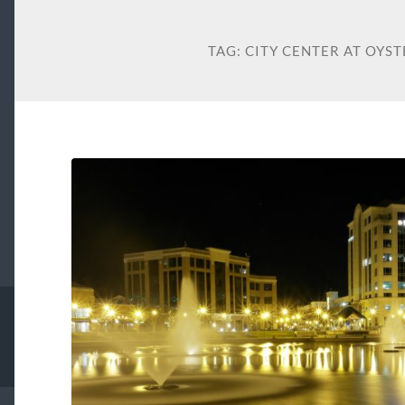
TAG:
CITY CENTER AT OYST