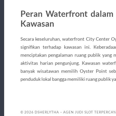
Peran Waterfront dalam
Kawasan
Secara keseluruhan, waterfront City Center O
signifikan terhadap kawasan ini. Keberadaa
menciptakan pengalaman ruang publik yang 
aktivitas harian pengunjung. Kawasan water
banyak wisatawan memilih Oyster Point seb
penduduk lokal bangga memiliki ruang publik ya
© 2026
DSHERLYTHA – AGEN JUDI SLOT TERPERCAY