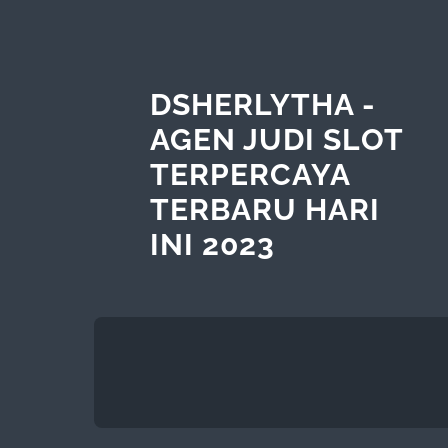
DSHERLYTHA -
AGEN JUDI SLOT
TERPERCAYA
TERBARU HARI
INI 2023