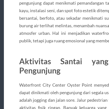
pengunjung dapat menikmati pemandangan tan
kayu, instalasi seni, dan spot foto estetik dite
bersantai, berfoto, atau sekadar menikmati s
burung air terlihat melintas, menambah nuans
atmosfer urban. Hal ini menjadikan waterfr
publik, tetapi juga ruang emosional yang membe
Aktivitas Santai yan
Pengunjung
Waterfront City Center Oyster Point menyedi
dapat dinikmati oleh pengunjung dari segala usi
adalah jogging dan jalan sore. Jalur pedestrian
aktivitas fisik ringan. Banyak keluarga y