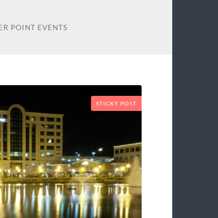
ER POINT EVENTS
STICKY POST