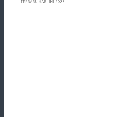
TERBARU HARI INI 2023