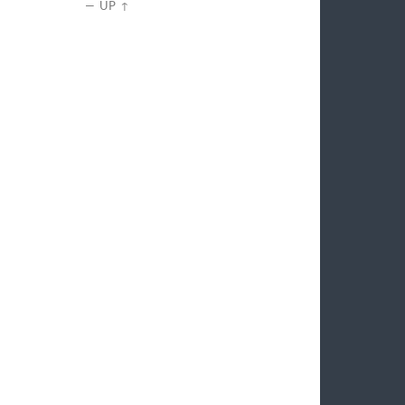
—
UP ↑