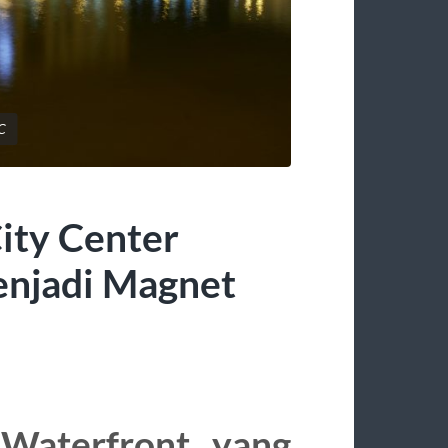
C
ity Center
enjadi Magnet
Waterfront yang