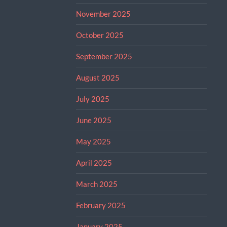
November 2025
October 2025
September 2025
August 2025
July 2025
June 2025
May 2025
April 2025
March 2025
February 2025
January 2025