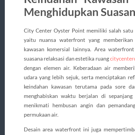
Menghidupkan Suasan
City Center Oyster Point memiliki salah satu
yaitu nuansa waterfront yang memberikan
kawasan komersial lainnya. Area waterfron
suasana relaksasi dan estetika ruang
citycente
dengan elemen air. Keberadaan air memberi
udara yang lebih sejuk, serta menciptakan re
keindahan kawasan terutama pada sore da
menghabiskan waktu berjalan di sepanjang 
menikmati hembusan angin dan pemandang
permukaan air.
Desain area waterfront ini juga mempertimb