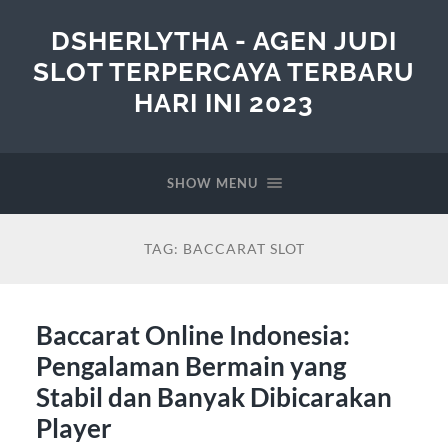
DSHERLYTHA - AGEN JUDI
SLOT TERPERCAYA TERBARU
HARI INI 2023
SHOW MENU
TAG:
BACCARAT SLOT
Baccarat Online Indonesia:
Pengalaman Bermain yang
Stabil dan Banyak Dibicarakan
Player