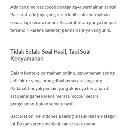
Ada yang merasa cocok dengan gaya permainan santai
Baccarat, ada juga yang tetap lebih suka permainan
cepat. Tapi secara umum, Baccarat tetap punya tempat
tersendiri karena karakter permainannya yang unik.
Tidak Selalu Soal Hasil, Tapi Soal
Kenyamanan
Dalam konteks permainan online, kenyamanan sering
jadi faktor yang jarang dibahas secara langsung.
Padahal, banyak pemain yang akhirnya bertahan di
satu jenis game karena merasa “cocok” secara
pengalaman, bukan semata hasil.
Baccarat online Indonesia sering masuk dalam kategori
ini. Bukan karena menjanjikan sesuatu yang