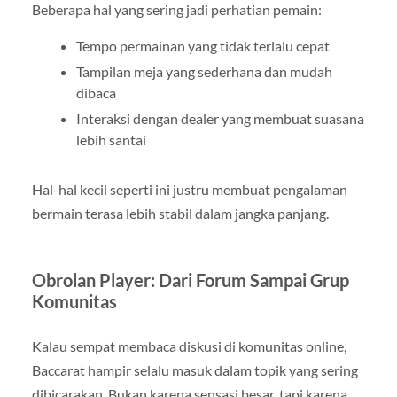
Beberapa hal yang sering jadi perhatian pemain:
Tempo permainan yang tidak terlalu cepat
Tampilan meja yang sederhana dan mudah
dibaca
Interaksi dengan dealer yang membuat suasana
lebih santai
Hal-hal kecil seperti ini justru membuat pengalaman
bermain terasa lebih stabil dalam jangka panjang.
Obrolan Player: Dari Forum Sampai Grup
Komunitas
Kalau sempat membaca diskusi di komunitas online,
Baccarat hampir selalu masuk dalam topik yang sering
dibicarakan. Bukan karena sensasi besar, tapi karena