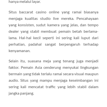
hanya melalui layar.
Situs baccarat casino online yang ramai biasanya
menjaga kualitas studio live mereka. Pencahayaan
yang konsisten, sudut kamera yang jelas, dan tempo
dealer yang stabil membuat pemain betah berlama-
lama. Hal-hal kecil seperti ini sering kali luput dari
perhatian, padahal sangat berpengaruh terhadap
kenyamanan.
Selain itu, suasana meja yang tenang juga menjadi
faktor. Pemain Asia cenderung menyukai lingkungan
bermain yang tidak terlalu ramai secara visual maupun
audio. Situs yang mampu menjaga keseimbangan ini
sering kali mencatat traffic yang lebih stabil dalam
jangka panjang.