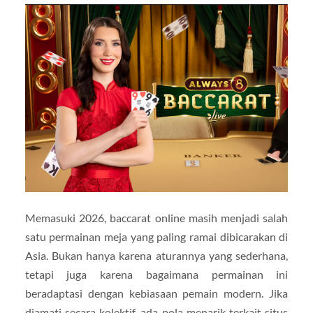
Memasuki 2026, baccarat online masih menjadi salah
satu permainan meja yang paling ramai dibicarakan di
Asia. Bukan hanya karena aturannya yang sederhana,
tetapi juga karena bagaimana permainan ini
beradaptasi dengan kebiasaan pemain modern. Jika
diamati secara kolektif, ada pola menarik terkait situs