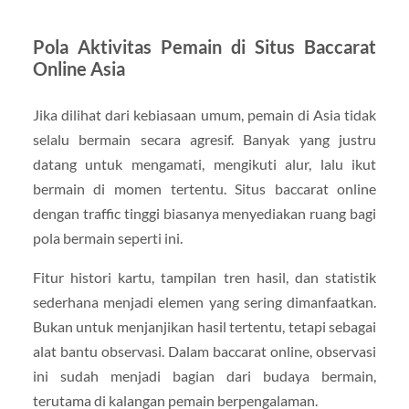
Pola Aktivitas Pemain di Situs Baccarat
Online Asia
Jika dilihat dari kebiasaan umum, pemain di Asia tidak
selalu bermain secara agresif. Banyak yang justru
datang untuk mengamati, mengikuti alur, lalu ikut
bermain di momen tertentu. Situs baccarat online
dengan traffic tinggi biasanya menyediakan ruang bagi
pola bermain seperti ini.
Fitur histori kartu, tampilan tren hasil, dan statistik
sederhana menjadi elemen yang sering dimanfaatkan.
Bukan untuk menjanjikan hasil tertentu, tetapi sebagai
alat bantu observasi. Dalam baccarat online, observasi
ini sudah menjadi bagian dari budaya bermain,
terutama di kalangan pemain berpengalaman.