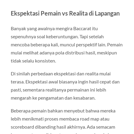
Ekspektasi Pemain vs Realita di Lapangan
Banyak yang awalnya mengira Baccarat itu
sepenuhnya soal keberuntungan. Tapi setelah
mencoba beberapa kali, muncul perspektif lain. Pemain
mulai melihat adanya pola distribusi hasil, meskipun
tidak selalu konsisten.
Di sinilah perbedaan ekspektasi dan realita mulai
terasa. Ekspektasi awal biasanya ingin hasil cepat dan
pasti, sementara realitanya permainan ini lebih
mengarah ke pengamatan dan kesabaran.
Beberapa pemain bahkan menyebut bahwa mereka
lebih menikmati proses membaca road map atau
scoreboard dibanding hasil akhirnya. Ada semacam