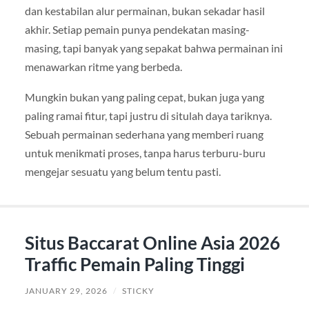
dan kestabilan alur permainan, bukan sekadar hasil
akhir. Setiap pemain punya pendekatan masing-
masing, tapi banyak yang sepakat bahwa permainan ini
menawarkan ritme yang berbeda.
Mungkin bukan yang paling cepat, bukan juga yang
paling ramai fitur, tapi justru di situlah daya tariknya.
Sebuah permainan sederhana yang memberi ruang
untuk menikmati proses, tanpa harus terburu-buru
mengejar sesuatu yang belum tentu pasti.
Situs Baccarat Online Asia 2026
Traffic Pemain Paling Tinggi
JANUARY 29, 2026
/
STICKY