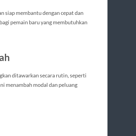
an siap membantu dengan cepat dan
 bagi pemain baru yang membutuhkan
ah
an ditawarkan secara rutin, seperti
o ini menambah modal dan peluang