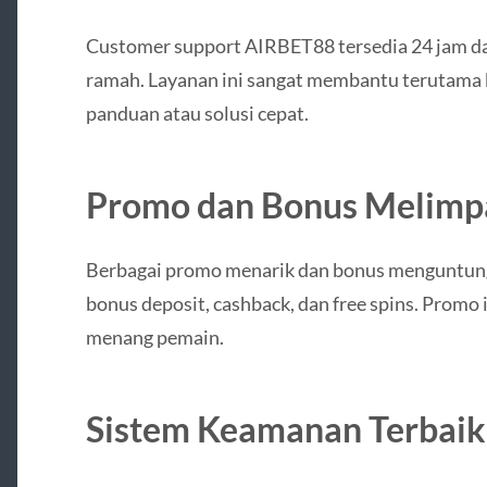
Customer support AIRBET88 tersedia 24 jam d
ramah. Layanan ini sangat membantu terutama
panduan atau solusi cepat.
Promo dan Bonus Melimp
Berbagai promo menarik dan bonus menguntungk
bonus deposit, cashback, dan free spins. Prom
menang pemain.
Sistem Keamanan Terbaik