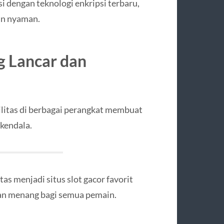
dengan teknologi enkripsi terbaru,
an nyaman.
 Lancar dan
ilitas di berbagai perangkat membuat
kendala.
s menjadi situs slot gacor favorit
 menang bagi semua pemain.