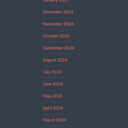
December 2024
November 2024
October 2024
September 2024
August 2024
July 2024
June 2024
May 2024
April 2024
March 2024