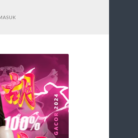
 MASUK