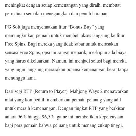
meningkat dengan setiap kemenangan yang diraih, membuat
permainan semakin menegangkan dan penuh harapan.
PG Soft juga menyematkan fitur “Bonus Buy” yang
memungkinkan pemain untuk membeli akses langsung ke fitur
Free Spins. Bagi mereka yang tidak sabar untuk merasakan
sensasi Free Spins, opsi ini sangat menarik, meskipun ada biaya
yang harus dikeluarkan. Namun, ini menjadi solusi bagi mereka
yang ingin langsung merasakan potensi kemenangan besar tanpa
menunggu lama.
Dari segi RTP (Return to Player), Mahjong Ways 2 menawarkan
nilai yang kompetitif, memberikan pemain peluang yang adil
untuk meraih kemenangan. Dengan tingkat RTP yang berkisar
antara 96% hingga 96,5%, game ini memberikan kepercayaan
bagi para pemain bahwa peluang untuk menang cukup tinggi.