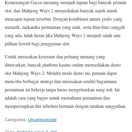
Kemenangan Gacor memang menjadi tujuan bagi banyak pemain
slot, dan Mahjong Ways 2 menyediakan banyak aspek untuk
mencapai tujuan tersebut. Dengan kombinasi antara grafis yang
menarik, mekanika permainan yang unik, serta fitur-fitur canggih
yang ada, tidak heran jika Mahjong Ways 2 menjadi salah satu
pilihan favorit bagi penggemar slot.
Untuk merasakan keseruan dan peluang menang yang
ditawarkan, banyak platform kasino online menyediakan demo
slot Mahjong Ways 2. Melalui mode demo ini, pemain dapat
mencoba berbagai strategi dan merasakan sendiri bagaimana
permainan ini bekerja tanpa harus mengeluarkan uang asli. Ini
adalah cara yang bagus untuk memahami permainan dan
mempersiapkan diri sebelum bermain dengan taruhan sungguhan.
Categories:
Uncategorized
Tags:
mahjong ways 2
,
slot