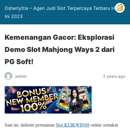
Dsherlytha – Agen Judi Slot Terpercaya Terbaru Hari
Ini 2023
Kemenangan Gacor: Eksplorasi
Demo Slot Mahjong Ways 2 dari
PG Soft!
admin
2 years ago
Saat ini, industri permainan
Slot KLIKWIN88
online semakin