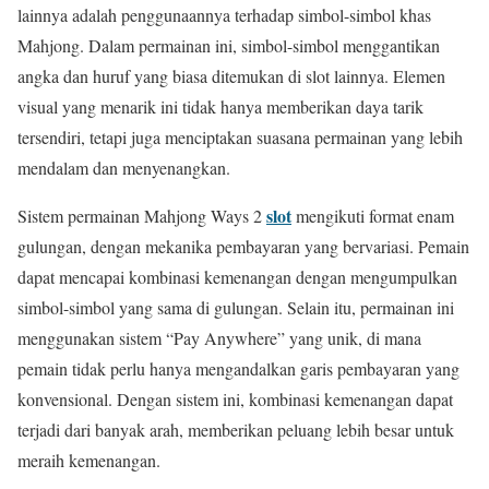
lainnya adalah penggunaannya terhadap simbol-simbol khas
Mahjong. Dalam permainan ini, simbol-simbol menggantikan
angka dan huruf yang biasa ditemukan di slot lainnya. Elemen
visual yang menarik ini tidak hanya memberikan daya tarik
tersendiri, tetapi juga menciptakan suasana permainan yang lebih
mendalam dan menyenangkan.
slot
Sistem permainan Mahjong Ways 2
mengikuti format enam
gulungan, dengan mekanika pembayaran yang bervariasi. Pemain
dapat mencapai kombinasi kemenangan dengan mengumpulkan
simbol-simbol yang sama di gulungan. Selain itu, permainan ini
menggunakan sistem “Pay Anywhere” yang unik, di mana
pemain tidak perlu hanya mengandalkan garis pembayaran yang
konvensional. Dengan sistem ini, kombinasi kemenangan dapat
terjadi dari banyak arah, memberikan peluang lebih besar untuk
meraih kemenangan.