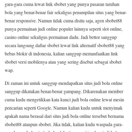
gara-gara cuma lewat link sbobet yang punya pasaran taruhan
bola yang benar-benar fair sekaligus penampilan situs yang benar-
benar responsive. Namun tidak cuma disitu saja, agen sbobet88
punya permainan judi online populer lainnya seperti slot online,
casino online sekaligus permainan dadu. Jadi bettor sanggup
secara langsung daftar sbobet lewat link alternatif sbobet88 yang
bebas blokir di indonesia, kalian sanggup memanfaatkan link
sbobet versi mobilenya atau yang sering disebut sebagai sbobet
wap.
Di zaman ini untuk sanggup mendapatkan situs judi bola online
sanggup dikatakan benar-benar gampang. Dikarenakan member
cuma kudu mengetikkan kata kunci judi bola online lewat mesin
pencarian seperti Google. Namun kalian kudu untuk menyimak
apakah nama berasal dari situs judi bola online tersebut bernama
sbobet88 ataupun sbobet. Jika tidak, kalian kudu waspada gara-