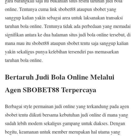
gara barangkali saja itu bukanlah situs resmi taruhan judi bola
online. Tentunya cuma link sbobet88 ataupun sbobet yang
sanggup kalian yakin sebagai area untuk laksanakan transaksi
taruhan bola online. Tentunya tidak ada perbedaan yang memadai
signifikan antara ke dua halaman situs judi bola online tersebut, di
mana mau itu sbobet88 ataupun sbobet tentu saja sanggup kalian
yakin sekaligus punya kelebihan tersendiri pas memasarkan
taruhan bola online.
Bertaruh Judi Bola Online Melalui
Agen SBOBET88 Terpercaya
Berbagai style permainan judi online yang terkandung pada agen
sbobet tentu diikuti bersama kebutuhan judi online di mana yang
sudah lebih modern sekaligus gampang untuk diakses. Dengan
begitu, keamanan untuk member merupakan hal utama yang