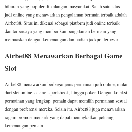
hiburan yang populer di kalangan masyarakat. Salah satu situs
judi online yang menawarkan pengalaman bermain terbaik adalah
Airbet88. Situs ini dikenal sebagai platform judi online terbaik
dan terpercaya yang memberikan pengalaman bermain yang
memuaskan dengan kemenangan dan hadiah jackpot terbesar.
Airbet88 Menawarkan Berbagai Game
Slot
Airbet88 menawarkan berbagai jenis permainan judi online, mulai
dari slot online, casino, sportsbook, hingga poker. Dengan koleksi
permainan yang lengkap, pemain dapat memilih permainan sesuai
dengan preferensi mereka. Selain itu, Airbet88 juga menawarkan
ragam promosi menarik yang dapat meningkatkan peluang
kemenangan pemain.